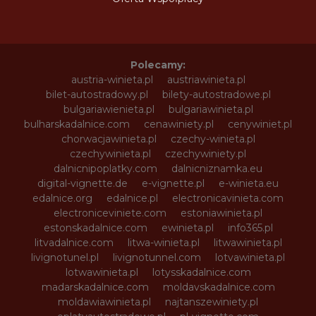
Polecamy:
austria-winieta.pl
austriawinieta.pl
bilet-autostradowy.pl
bilety-autostradowe.pl
bulgariawienieta.pl
bulgariawinieta.pl
bulharskadalnice.com
cenawiniety.pl
cenywiniet.pl
chorwacjawinieta.pl
czechy-winieta.pl
czechywinieta.pl
czechywiniety.pl
dalnicnipoplatky.com
dalnicniznamka.eu
digital-vignette.de
e-vignette.pl
e-winieta.eu
edalnice.org
edalnice.pl
electronicavinieta.com
electroniceviniete.com
estoniawinieta.pl
estonskadalnice.com
ewinieta.pl
info365.pl
litvadalnice.com
litwa-winieta.pl
litwawinieta.pl
livignotunel.pl
livignotunnel.com
lotvawinieta.pl
lotwawinieta.pl
lotysskadalnice.com
madarskadalnice.com
moldavskadalnice.com
moldawiawinieta.pl
najtanszewiniety.pl