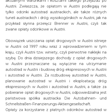
aktualnymi warunkami i kosztami takiego przejazdu po
Austrii. Zwłaszcza, że opłatom w Austrii podlegają nie
tylko odcinki autostrad austriackich, ale także różnych
tuneli austriackich i dróg wysokogórskich w Austrii, jak na
przykład słynna przełęcz Brenner w Austrii, czyli tak
zwane opłaty odcinkowe w Austrii.
Obowiązek uiszczania opłat drogowych w Austrii istnieje
w Austrii od 1997 roku wraz z wprowadzeniem w tym
kraju, czyli Austrii tzw. winiety, czyli pierwotnie naklejki na
szybę. Do dnia dzisiejszego dochody z opłat drogowych
w Austrii przeznaczane są wyłącznie na utrzymanie
autostrad w Austrii i budowę dróg ekspresowych w Austrii
i autostrad w Austrii. Za rozbudowę autostrad w Austrii,
planowanie autostrad w Austrii i eksploatację dróg
ekspresowych w Austrii i autostrad w Austrii, a także za
pobieranie opłat drogowych w Austrii, odpowiedzialna jest
państwowa spółka austriacka Die Autobahnen- und
Schnellstraßen-Finanzierungs-Aktiengesellschaft.
Opłaty za korzystanie z płatnych odcinków autostrad w