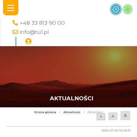
+48 33 813 90 00
info@tu1.pl
AKTUALNOŚCI
Strona główna
/
Aktualności
/
Aktualności
A
A
A
2024-01-04 04:46:19