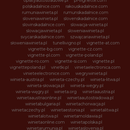
oplatyautostradowe.pl
pl-vignette.com
polskadalnice.com
rakouskadalnice.com
rumuniawinieta.pl
rumunskadalnice.com
sloveniawinieta.pl
slovenskadalnice.com
slovinskadalnice.com
slowacja-winieta.pl
slowacjawinieta.pl
sloweniawinieta.pl
svycarskadalnice.com
szwajcariawinieta.pl
słoweniawinieta.pl
tunellivigno.pl
vignette-at.com
vignette-bg.com
vignette-cz.com
vignette-pl.com
vignette-poland.pl
vignette-ro.com
vignette-si.com
vignette.pl
vignettepoland.pl
vinetki.pl
vinietaelectronica.com
vinieteelectronice.com
wegrywinieta.pl
winieta-austria.pl
winieta-czechy.pl
winieta-litwa.pl
winieta-słowacja.pl
winieta-wegry.pl
winieta-węgry.pl
winieta.org
winietaaustria.pl
winietaaustriaonline.pl
winietaautostradowa.pl
winietabulgaria.pl
winietachorwacja.pl
winietaczechy.pl
winietaestonia.pl
winietalitwa.pl
winietalotwa.pl
winietamoldawia.pl
winietaonline.com
winietapolska.pl
winietarumunia.pl
winietaslovenia.pl