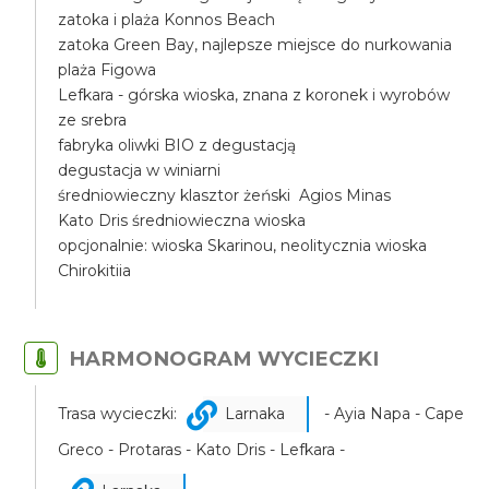
zatoka i plaża Konnos Beach
zatoka Green Bay, najlepsze miejsce do nurkowania
plaża Figowa
Lefkara - górska wioska, znana z koronek i wyrobów
ze srebra
fabryka oliwki BIO z degustacją
degustacja w winiarni
średniowieczny klasztor żeński Agios Minas
Kato Dris średniowieczna wioska
opcjonalnie: wioska Skarinou, neolitycznia wioska
Chirokitiia
HARMONOGRAM WYCIECZKI
Trasa wycieczki:
Larnaka
- Ayia Napa - Cape
Greco - Protaras - Kato Dris - Lefkara -