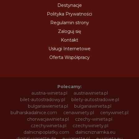
Destynacje
Polityka Prywatności
Regulamin strony
Zaloguj się
Kontakt
Usługi Internetowe
Oferta Współpracy
Polecamy:
austria-winieta.pl
austriawinieta.pl
bilet-autostradowy.pl
bilety-autostradowe.pl
bulgariawienieta.pl
bulgariawinieta.pl
bulharskadalnice.com
cenawiniety.pl
cenywiniet.pl
chorwacjawinieta.pl
czechy-winieta.pl
czechywinieta.pl
czechywiniety.pl
dalnicnipoplatky.com
dalnicniznamka.eu
digital-vignette.de
e-vignette.pl
e-winieta.eu