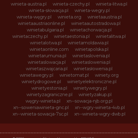
winieta-austria.pl
winieta-czechy.pl
winieta-litwa.pl
winieta-słowacja.pl
winieta-wegry.pl
winieta-węgry.pl
winieta.org
winietaaustria.pl
winietaaustriaonline.pl
winietaautostradowa.pl
winietabulgaria.pl
winietachorwacja.pl
winietaczechy.pl
winietaestonia.pl
winietalitwa.pl
winietalotwa.pl
winietamoldawia.pl
winietaonline.com
winietapolska.pl
winietarumunia.pl
winietaslovenia.pl
winietaslowacja.pl
winietaslowenia.pl
winietaszwajcaria.pl
winietasłowenia.pl
winietawegry.pl
winietomat.pl
winiety.org
winietydrogowe.pl
winietyelektroniczne.pl
winietyestonia.pl
winietywegry.pl
winietyzagraniczne.pl
winietyzakup.pl
węgry-winieta.pl
xn--sowacja-njb.org.pl
xn--soweniawinieta-gnc.pl
xn--wgry-winieta-4vb.pl
xn--winieta-sowacja-7sc.pl
xn--winieta-wgry-dwb.pl