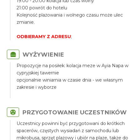
19:00 - 20:00 kolacja lub czas wolny
21:00 powrót do hotelu
Kolejność plażowania i wolnego czasu może ulec
zmianie.
ODBIERAMY Z ADRESU
;
WYŻYWIENIE
Propozycje na posiłek: kolacja meze w Ayia Napa w
cypryjskiej tawernie
opcjonalnie winiarnia w czasie dnia - we własnym
zakresie i wyborze
PRZYGOTOWANIE UCZESTNIKÓW
Uczestnicy powinni być przygotowani do krótkich
spacerów, częstych wysiadań z samochodu lub
mikrobusa, sprzęt plażowy i ubiór na plaże, także do