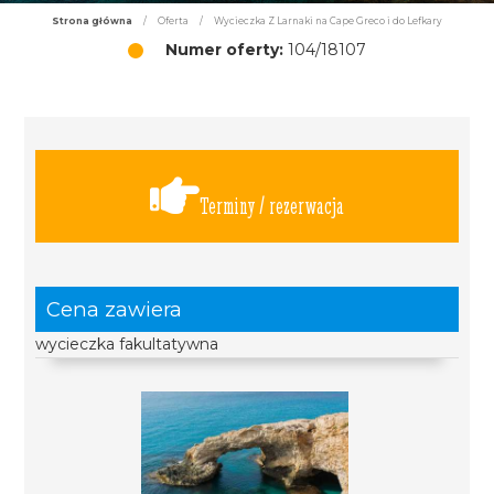
Strona główna
/
Oferta
/
Wycieczka Z Larnaki na Cape Greco i do Lefkary
Numer oferty:
104/18107
Terminy / rezerwacja
Cena zawiera
wycieczka fakultatywna