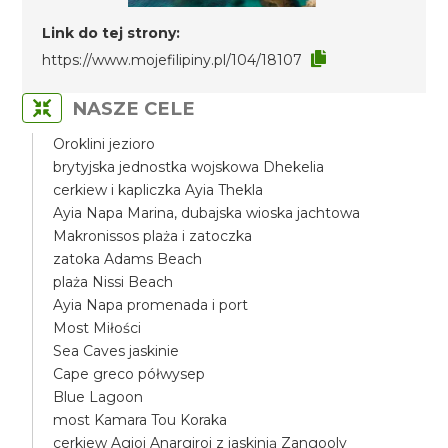
Link do tej strony:
https://www.mojefilipiny.pl/104/18107
NASZE CELE
Oroklini jezioro
brytyjska jednostka wojskowa Dhekelia
cerkiew i kapliczka Ayia Thekla
Ayia Napa Marina, dubajska wioska jachtowa
Makronissos plaża i zatoczka
zatoka Adams Beach
plaża Nissi Beach
Ayia Napa promenada i port
Most Miłości
Sea Caves jaskinie
Cape greco półwysep
Blue Lagoon
most Kamara Tou Koraka
cerkiew Agioi Anargiroi z jaskinią Zangooly