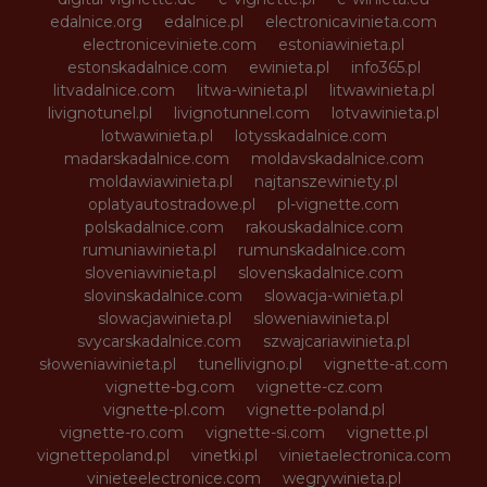
edalnice.org
edalnice.pl
electronicavinieta.com
electroniceviniete.com
estoniawinieta.pl
estonskadalnice.com
ewinieta.pl
info365.pl
litvadalnice.com
litwa-winieta.pl
litwawinieta.pl
livignotunel.pl
livignotunnel.com
lotvawinieta.pl
lotwawinieta.pl
lotysskadalnice.com
madarskadalnice.com
moldavskadalnice.com
moldawiawinieta.pl
najtanszewiniety.pl
oplatyautostradowe.pl
pl-vignette.com
polskadalnice.com
rakouskadalnice.com
rumuniawinieta.pl
rumunskadalnice.com
sloveniawinieta.pl
slovenskadalnice.com
slovinskadalnice.com
slowacja-winieta.pl
slowacjawinieta.pl
sloweniawinieta.pl
svycarskadalnice.com
szwajcariawinieta.pl
słoweniawinieta.pl
tunellivigno.pl
vignette-at.com
vignette-bg.com
vignette-cz.com
vignette-pl.com
vignette-poland.pl
vignette-ro.com
vignette-si.com
vignette.pl
vignettepoland.pl
vinetki.pl
vinietaelectronica.com
vinieteelectronice.com
wegrywinieta.pl