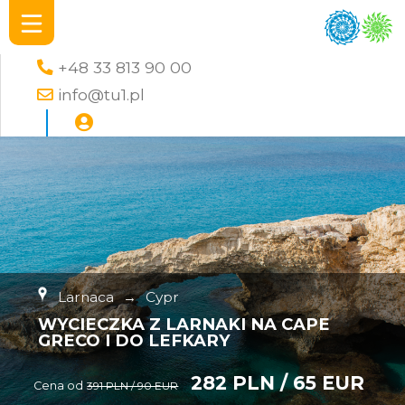
+48 33 813 90 00
info@tu1.pl
Larnaca
→
Cypr
WYCIECZKA Z LARNAKI NA CAPE
GRECO I DO LEFKARY
282 PLN / 65 EUR
Cena od
391 PLN / 90 EUR