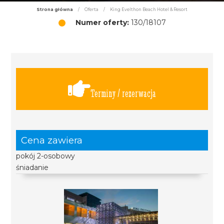
Strona główna
/
Oferta
/
King Evelthon Beach Hotel & Resort
Numer oferty:
130/18107
Terminy / rezerwacja
Cena zawiera
pokój 2-osobowy
śniadanie