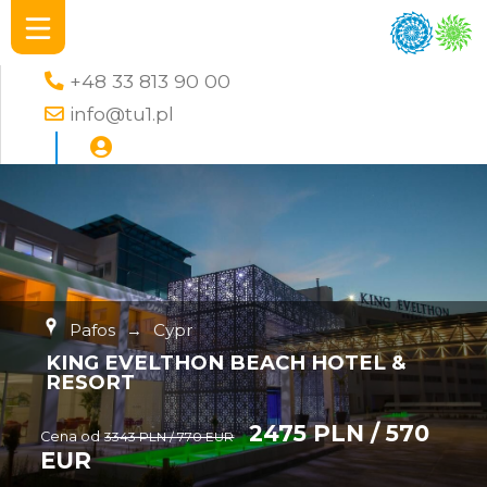
+48 33 813 90 00
info@tu1.pl
Pafos
→
Cypr
KING EVELTHON BEACH HOTEL &
RESORT
2475 PLN / 570
Cena od
3343 PLN / 770 EUR
EUR