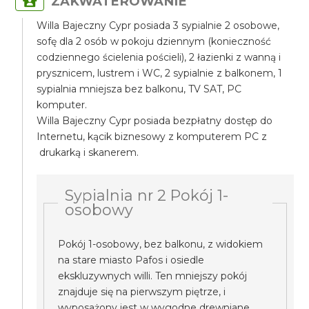
ZAKWATEROWANIE
Willa Bajeczny Cypr posiada 3 sypialnie 2 osobowe,
sofę dla 2 osób w pokoju dziennym (konieczność
codziennego ścielenia pościeli), 2 łazienki z wanną i
prysznicem, lustrem i WC, 2 sypialnie z balkonem, 1
sypialnia mniejsza bez balkonu, TV SAT, PC
komputer.
Willa Bajeczny Cypr posiada bezpłatny dostęp do
Internetu, kącik biznesowy z komputerem PC z
drukarką i skanerem.
Sypialnia nr 2 Pokój 1-
osobowy
Pokój 1-osobowy, bez balkonu, z widokiem
na stare miasto Pafos i osiedle
ekskluzywnych willi. Ten mniejszy pokój
znajduje się na pierwszym piętrze, i
wyposażony jest w wygodne drewniane