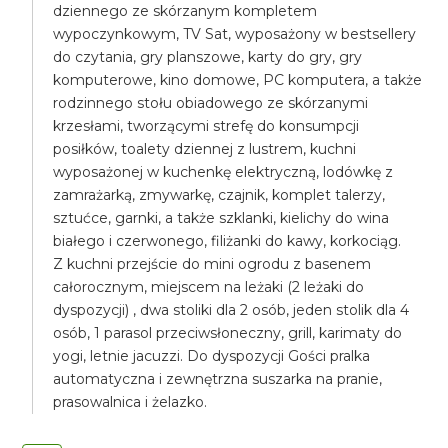
dziennego ze skórzanym kompletem
wypoczynkowym, TV Sat, wyposażony w bestsellery
do czytania, gry planszowe, karty do gry, gry
komputerowe, kino domowe, PC komputera, a także
rodzinnego stołu obiadowego ze skórzanymi
krzesłami, tworzącymi strefę do konsumpcji
posiłków, toalety dziennej z lustrem, kuchni
wyposażonej w kuchenkę elektryczną, lodówkę z
zamrażarką, zmywarkę, czajnik, komplet talerzy,
sztućce, garnki, a także szklanki, kielichy do wina
białego i czerwonego, filiżanki do kawy, korkociąg.
Z kuchni przejście do mini ogrodu z basenem
całorocznym, miejscem na leżaki (2 leżaki do
dyspozycji) , dwa stoliki dla 2 osób, jeden stolik dla 4
osób, 1 parasol przeciwsłoneczny, grill, karimaty do
yogi, letnie jacuzzi. Do dyspozycji Gości pralka
automatyczna i zewnętrzna suszarka na pranie,
prasowalnica i żelazko.