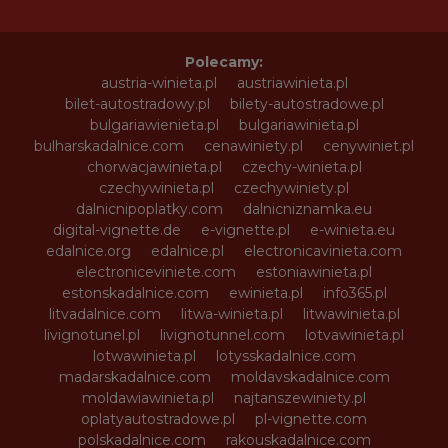
Polecamy:
austria-winieta.pl
austriawinieta.pl
bilet-autostradowy.pl
bilety-autostradowe.pl
bulgariawienieta.pl
bulgariawinieta.pl
bulharskadalnice.com
cenawiniety.pl
cenywiniet.pl
chorwacjawinieta.pl
czechy-winieta.pl
czechywinieta.pl
czechywiniety.pl
dalnicnipoplatky.com
dalnicniznamka.eu
digital-vignette.de
e-vignette.pl
e-winieta.eu
edalnice.org
edalnice.pl
electronicavinieta.com
electroniceviniete.com
estoniawinieta.pl
estonskadalnice.com
ewinieta.pl
info365.pl
litvadalnice.com
litwa-winieta.pl
litwawinieta.pl
livignotunel.pl
livignotunnel.com
lotvawinieta.pl
lotwawinieta.pl
lotysskadalnice.com
madarskadalnice.com
moldavskadalnice.com
moldawiawinieta.pl
najtanszewiniety.pl
oplatyautostradowe.pl
pl-vignette.com
polskadalnice.com
rakouskadalnice.com