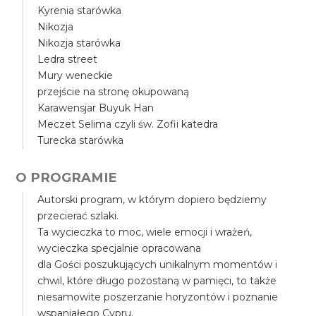
Kyrenia starówka
Nikozja
Nikozja starówka
Ledra street
Mury weneckie
przejście na stronę okupowaną
Karawensjar Buyuk Han
Meczet Selima czyli św. Zofii katedra
Turecka starówka
O PROGRAMIE
Autorski program, w którym dopiero będziemy
przecierać szlaki.
Ta wycieczka to moc, wiele emocji i wrażeń,
wycieczka specjalnie opracowana
dla Gości poszukujących unikalnym momentów i
chwil, które długo pozostaną w pamięci, to także
niesamowite poszerzanie horyzontów i poznanie
wspaniałego Cypru.