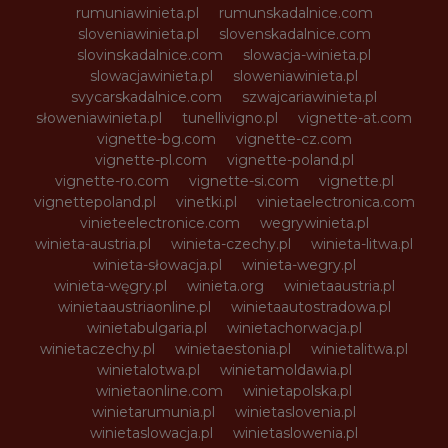
rumuniawinieta.pl
rumunskadalnice.com
sloveniawinieta.pl
slovenskadalnice.com
slovinskadalnice.com
slowacja-winieta.pl
slowacjawinieta.pl
sloweniawinieta.pl
svycarskadalnice.com
szwajcariawinieta.pl
słoweniawinieta.pl
tunellivigno.pl
vignette-at.com
vignette-bg.com
vignette-cz.com
vignette-pl.com
vignette-poland.pl
vignette-ro.com
vignette-si.com
vignette.pl
vignettepoland.pl
vinetki.pl
vinietaelectronica.com
vinieteelectronice.com
wegrywinieta.pl
winieta-austria.pl
winieta-czechy.pl
winieta-litwa.pl
winieta-słowacja.pl
winieta-wegry.pl
winieta-węgry.pl
winieta.org
winietaaustria.pl
winietaaustriaonline.pl
winietaautostradowa.pl
winietabulgaria.pl
winietachorwacja.pl
winietaczechy.pl
winietaestonia.pl
winietalitwa.pl
winietalotwa.pl
winietamoldawia.pl
winietaonline.com
winietapolska.pl
winietarumunia.pl
winietaslovenia.pl
winietaslowacja.pl
winietaslowenia.pl