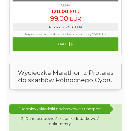
CENA
120.00
EUR
99.00
EUR
Promocja
:
-21.00
EUR
Najniższa cena z ostatnich 30 dni przed obniżką:
75.00 EUR
DALEJ
Wycieczka Marathon z Protaras
do skarbów Północnego Cypru
1) Terminy / składniki podstawowe / transport
2) Dane osobowe / składniki dodatkowe /
dokumenty