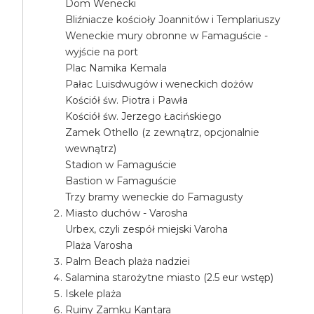
Dom Wenecki
Bliźniacze kościoły Joannitów i Templariuszy
Weneckie mury obronne w Famaguście -
wyjście na port
Plac Namika Kemala
Pałac Luisdwugów i weneckich dożów
Kościół św. Piotra i Pawła
Kościół św. Jerzego Łacińskiego
Zamek Othello (z zewnątrz, opcjonalnie
wewnątrz)
Stadion w Famaguście
Bastion w Famaguście
Trzy bramy weneckie do Famagusty
Miasto duchów - Varosha
Urbex, czyli zespół miejski Varoha
Plaża Varosha
Palm Beach plaża nadziei
Salamina starożytne miasto (2.5 eur wstęp)
Iskele plaża
Ruiny Zamku Kantara