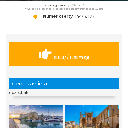
Strona główna
/
Oferta
/
Wycieczka Marathon z Protaras do skarbów Północnego Cypru
Numer oferty:
144/18107
Terminy / rezerwacja
Cena zawiera
uczestnik