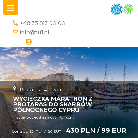
+48 33 813 90 00
info@tu1.pl
Protaras
→
Cypr
WYCIECZKA MARATHON Z
PROTARAS DO SKARBÓW
PÓŁNOCNEGO CYPRU
Super wycieczka na Cypr Północny
430 PLN / 99 EUR
Cena od
521 PLN / 120 EUR