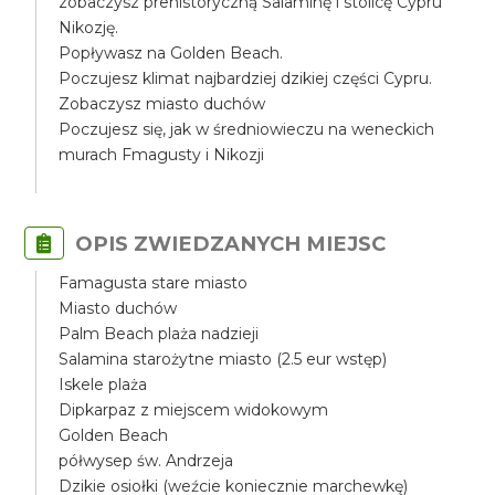
zobaczysz prehistoryczną Salaminę i stolicę Cypru
Nikozję.
Popływasz na Golden Beach.
Poczujesz klimat najbardziej dzikiej części Cypru.
Zobaczysz miasto duchów
Poczujesz się, jak w średniowieczu na weneckich
murach Fmagusty i Nikozji
OPIS ZWIEDZANYCH MIEJSC
Famagusta stare miasto
Miasto duchów
Palm Beach plaża nadzieji
Salamina starożytne miasto (2.5 eur wstęp)
Iskele plaża
Dipkarpaz z miejscem widokowym
Golden Beach
półwysep św. Andrzeja
Dzikie osiołki (weźcie koniecznie marchewkę)