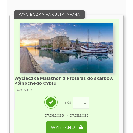
WYCIECZKA FAKULTATYWNA
Wycieczka Marathon z Protaras do skarbów
Północnego Cypru
uczestnik
Ilość:
→
07.08.2026
07.08.2026
WYBRANO