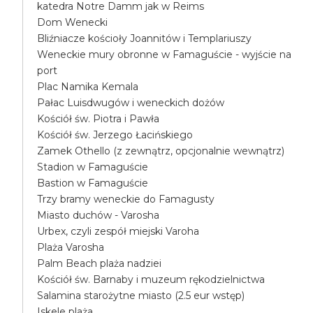
katedra Notre Damm jak w Reims
Dom Wenecki
Bliźniacze kościoły Joannitów i Templariuszy
Weneckie mury obronne w Famaguście - wyjście na
port
Plac Namika Kemala
Pałac Luisdwugów i weneckich dożów
Kościół św. Piotra i Pawła
Kościół św. Jerzego Łacińskiego
Zamek Othello (z zewnątrz, opcjonalnie wewnątrz)
Stadion w Famaguście
Bastion w Famaguście
Trzy bramy weneckie do Famagusty
Miasto duchów - Varosha
Urbex, czyli zespół miejski Varoha
Plaża Varosha
Palm Beach plaża nadziei
Kościół św. Barnaby i muzeum rękodzielnictwa
Salamina starożytne miasto (2.5 eur wstęp)
Iskele plaża