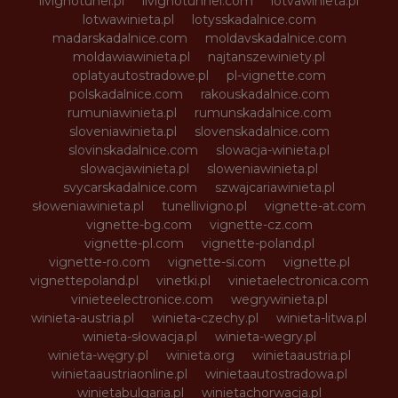
livignotunel.pl
livignotunnel.com
lotvawinieta.pl
lotwawinieta.pl
lotysskadalnice.com
madarskadalnice.com
moldavskadalnice.com
moldawiawinieta.pl
najtanszewiniety.pl
oplatyautostradowe.pl
pl-vignette.com
polskadalnice.com
rakouskadalnice.com
rumuniawinieta.pl
rumunskadalnice.com
sloveniawinieta.pl
slovenskadalnice.com
slovinskadalnice.com
slowacja-winieta.pl
slowacjawinieta.pl
sloweniawinieta.pl
svycarskadalnice.com
szwajcariawinieta.pl
słoweniawinieta.pl
tunellivigno.pl
vignette-at.com
vignette-bg.com
vignette-cz.com
vignette-pl.com
vignette-poland.pl
vignette-ro.com
vignette-si.com
vignette.pl
vignettepoland.pl
vinetki.pl
vinietaelectronica.com
vinieteelectronice.com
wegrywinieta.pl
winieta-austria.pl
winieta-czechy.pl
winieta-litwa.pl
winieta-słowacja.pl
winieta-wegry.pl
winieta-węgry.pl
winieta.org
winietaaustria.pl
winietaaustriaonline.pl
winietaautostradowa.pl
winietabulgaria.pl
winietachorwacja.pl