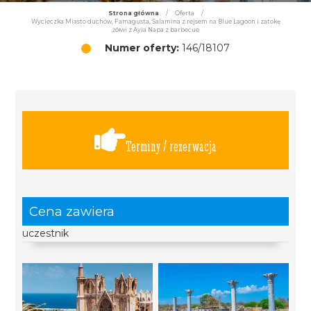
Strona główna
/
Oferta
/
Wycieczka Miasto duchów, Famagusta, Salamina z rejsem na Blue Lagoon i zatokę
żółwi z Ayia Napa z barbecue
Numer oferty:
146/18107
Terminy / rezerwacja
Cena zawiera
uczestnik