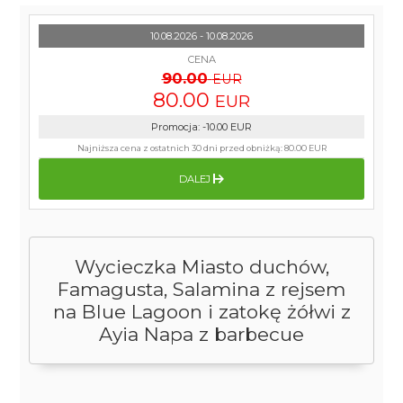
10.08.2026 - 10.08.2026
CENA
90.00
EUR
80.00
EUR
Promocja
:
-10.00
EUR
Najniższa cena z ostatnich 30 dni przed obniżką:
80.00 EUR
DALEJ
Wycieczka Miasto duchów,
Famagusta, Salamina z rejsem
na Blue Lagoon i zatokę żółwi z
Ayia Napa z barbecue