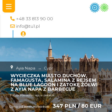
+48 33 813 90 00
info@tu1.pl
Ayia Napa
→
Cypr
WYCIECZKA MIASTO DUCHÓW,
FAMAGUSTA, SALAMINA Z REJSEM
NA BLUE LAGOON I ZATOKĘ ŻÓŁWI
Z AYIA NAPA Z BARBECUE
Cypr Północny i rejs w pakiecie
347 PLN / 80 EUR
Cena od
391 PLN / 90 EUR