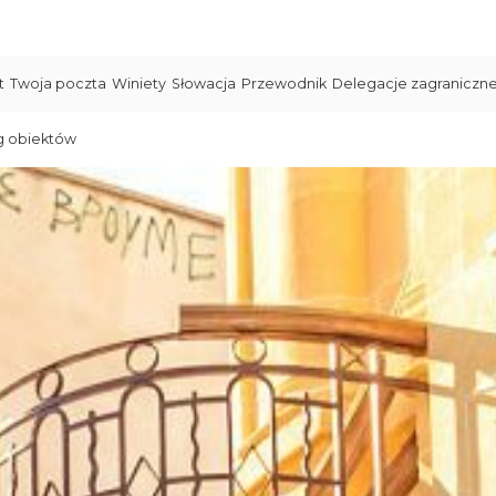
t
Twoja poczta
Winiety
Słowacja
Przewodnik
Delegacje zagraniczn
g obiektów