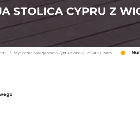
A STOLICA CYPRU Z WI
Num
erta
/
Wycieczka Nikozja stolica Cypru z wioską Lefkara z Pafos
iowego