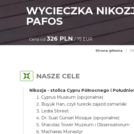
WYCIECZKA NIKOZJ
PAFOS
326 PLN
/ 75 EUR
Cena od
Strona główna
/
Of
NASZE CELE
Nikozja - stolica Cypru Północnego i Połudn
Cyprus Museum (opcjonalnie)
Buyuk Han, czyli turecki zajazd osmański
Ledra Strreet
Dr. Suat Günsel Mosque (opcjonalnie)
Shacolas Tower Muzeum i Obserwatorium
Machairas Monastyr