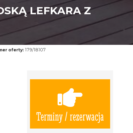
OSKĄ LEFKARA Z
er oferty:
179/18107
Terminy / rezerwacja