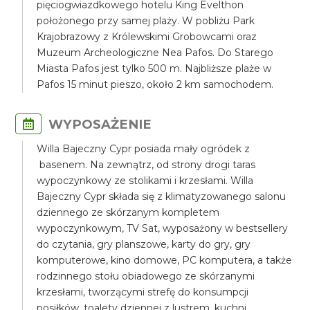
pięciogwiazdkowego hotelu King Evelthon
położonego przy samej plaży. W pobliżu Park
Krajobrazowy z Królewskimi Grobowcami oraz
Muzeum Archeologiczne Nea Pafos. Do Starego
Miasta Pafos jest tylko 500 m. Najbliższe plaże w
Pafos 15 minut pieszo, około 2 km samochodem.
WYPOSAŻENIE
Willa Bajeczny Cypr posiada mały ogródek z
basenem. Na zewnątrz, od strony drogi taras
wypoczynkowy ze stolikami i krzesłami. Willa
Bajeczny Cypr składa się z klimatyzowanego salonu
dziennego ze skórzanym kompletem
wypoczynkowym, TV Sat, wyposażony w bestsellery
do czytania, gry planszowe, karty do gry, gry
komputerowe, kino domowe, PC komputera, a także
rodzinnego stołu obiadowego ze skórzanymi
krzesłami, tworzącymi strefę do konsumpcji
posiłków, toalety dziennej z lustrem, kuchni