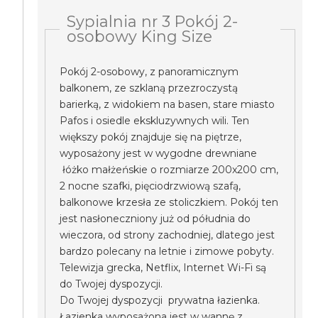
Sypialnia nr 3 Pokój 2-
osobowy King Size
Pokój 2-osobowy, z panoramicznym
balkonem, ze szklaną przezroczystą
barierką, z widokiem na basen, stare miasto
Pafos i osiedle ekskluzywnych wili. Ten
większy pokój znajduje się na piętrze,
wyposażony jest w wygodne drewniane
łóżko małżeńskie o rozmiarze 200x200 cm,
2 nocne szafki, pięciodrzwiową szafą,
balkonowe krzesła ze stoliczkiem. Pokój ten
jest nasłoneczniony już od półudnia do
wieczora, od strony zachodniej, dlatego jest
bardzo polecany na letnie i zimowe pobyty.
Telewizja grecka, Netflix, Internet Wi-Fi są
do Twojej dyspozycji.
Do Twojej dyspozycji prywatna łazienka.
Łazienka wyposażona jest w wannę z