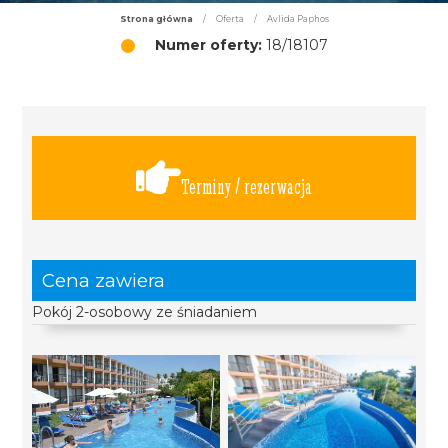
Strona główna
/
Oferta
/
Avlida Paphos
Numer oferty:
18/18107
Terminy / rezerwacja
Cena zawiera
Pokój 2-osobowy ze śniadaniem