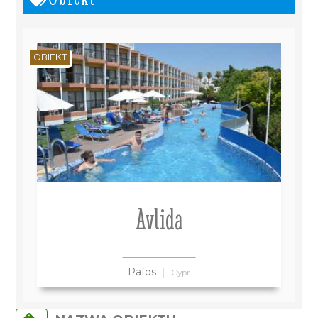
OBIEKT
Avlida
Pafos
Cypr