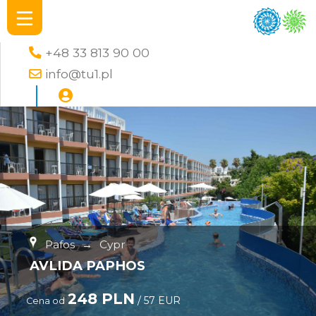
+48 33 813 90 00
info@tu1.pl
Pafos
→
Cypr
AVLIDA PAPHOS
248 PLN
/ 57 EUR
Cena od