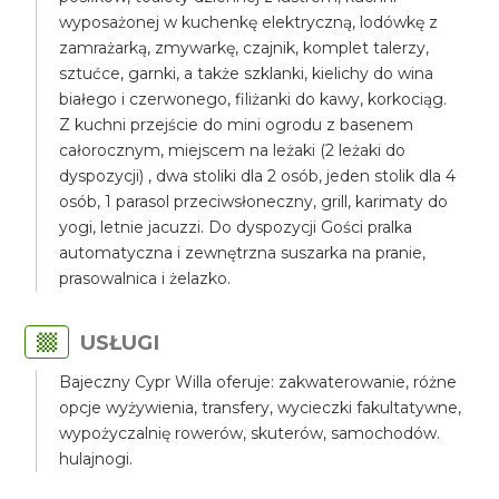
wyposażonej w kuchenkę elektryczną, lodówkę z
zamrażarką, zmywarkę, czajnik, komplet talerzy,
sztućce, garnki, a także szklanki, kielichy do wina
białego i czerwonego, filiżanki do kawy, korkociąg.
Z kuchni przejście do mini ogrodu z basenem
całorocznym, miejscem na leżaki (2 leżaki do
dyspozycji) , dwa stoliki dla 2 osób, jeden stolik dla 4
osób, 1 parasol przeciwsłoneczny, grill, karimaty do
yogi, letnie jacuzzi. Do dyspozycji Gości pralka
automatyczna i zewnętrzna suszarka na pranie,
prasowalnica i żelazko.
USŁUGI
Bajeczny Cypr Willa oferuje: zakwaterowanie, różne
opcje wyżywienia, transfery, wycieczki fakultatywne,
wypożyczalnię rowerów, skuterów, samochodów.
hulajnogi.