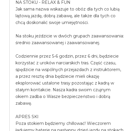
NA STOKU - RELAX & FUN
Jak sama nazwa wskazuje to obóz dla tych co lubią
lajtową jazdę, dobrą zabawę, ale także dla tych co
chcą doskonalić swoje umiejętności.
Na stoku jeździcie w dwóch grupach zaawansowania:
średnio zaawansowanej i zaawansowanej.
Codziennie przez 5-6 godzin, przez 6 dni, będziecie
korzystać z uroków narciarskich tras. Część czasu,
spędzicie na wspólnych przejazdach z instruktorem,
a przez resztę dnia będziecie mieli okazję
eksplorować ustalone trasy pozostając z kadrą w
stałym kontakcie. Nasza kadra swoim czujnym
okiem zadba o Wasze bezpieczeństwo i dobrą
zabawę.
APRES SKI
Poza stokiem będziemy chillować! Wieczorem
ładujemy baterie na następny dzień jazdy na stokach.