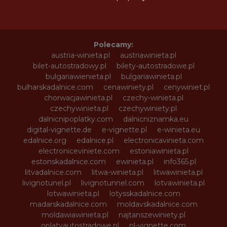
Polecamy:
austria-winieta.pl
austriawinieta.pl
bilet-autostradowy.pl
bilety-autostradowe.pl
bulgariawienieta.pl
bulgariawinieta.pl
bulharskadalnice.com
cenawiniety.pl
cenywiniet.pl
chorwacjawinieta.pl
czechy-winieta.pl
czechywinieta.pl
czechywiniety.pl
dalnicnipoplatky.com
dalnicniznamka.eu
digital-vignette.de
e-vignette.pl
e-winieta.eu
edalnice.org
edalnice.pl
electronicavinieta.com
electroniceviniete.com
estoniawinieta.pl
estonskadalnice.com
ewinieta.pl
info365.pl
litvadalnice.com
litwa-winieta.pl
litwawinieta.pl
livignotunel.pl
livignotunnel.com
lotvawinieta.pl
lotwawinieta.pl
lotysskadalnice.com
madarskadalnice.com
moldavskadalnice.com
moldawiawinieta.pl
najtanszewiniety.pl
oplatyautostradowe.pl
pl-vignette.com