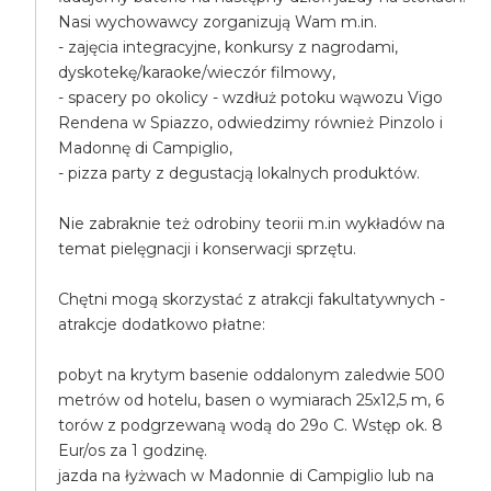
Nasi wychowawcy zorganizują Wam m.in.
- zajęcia integracyjne, konkursy z nagrodami,
dyskotekę/karaoke/wieczór filmowy,
- spacery po okolicy - wzdłuż potoku wąwozu Vigo
Rendena w Spiazzo, odwiedzimy również Pinzolo i
Madonnę di Campiglio,
- pizza party z degustacją lokalnych produktów.
Nie zabraknie też odrobiny teorii m.in wykładów na
temat pielęgnacji i konserwacji sprzętu.
Chętni mogą skorzystać z atrakcji fakultatywnych -
atrakcje dodatkowo płatne:
pobyt na krytym basenie oddalonym zaledwie 500
metrów od hotelu, basen o wymiarach 25x12,5 m, 6
torów z podgrzewaną wodą do 29o C. Wstęp ok. 8
Eur/os za 1 godzinę.
jazda na łyżwach w Madonnie di Campiglio lub na