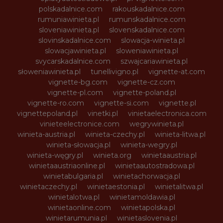
polskadalnice.com
rakouskadalnice.com
rumuniawinieta.pl
rumunskadalnice.com
sloveniawinieta.pl
slovenskadalnice.com
slovinskadalnice.com
slowacja-winieta.pl
slowacjawinieta.pl
sloweniawinieta.pl
svycarskadalnice.com
szwajcariawinieta.pl
słoweniawinieta.pl
tunellivigno.pl
vignette-at.com
vignette-bg.com
vignette-cz.com
vignette-pl.com
vignette-poland.pl
vignette-ro.com
vignette-si.com
vignette.pl
vignettepoland.pl
vinetki.pl
vinietaelectronica.com
vinieteelectronice.com
wegrywinieta.pl
winieta-austria.pl
winieta-czechy.pl
winieta-litwa.pl
winieta-słowacja.pl
winieta-wegry.pl
winieta-węgry.pl
winieta.org
winietaaustria.pl
winietaaustriaonline.pl
winietaautostradowa.pl
winietabulgaria.pl
winietachorwacja.pl
winietaczechy.pl
winietaestonia.pl
winietalitwa.pl
winietalotwa.pl
winietamoldawia.pl
winietaonline.com
winietapolska.pl
winietarumunia.pl
winietaslovenia.pl