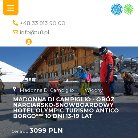
+48 33 813 90 00
info@tu1.pl
Madonna Di Campiglio
→
Włochy
MADONNA DI CAMPIGLIO - OBÓZ
NARCIARSKO-SNOWBOARDOWY
HOTEL OLYMPIC TURISMO ANTICO
BORGO*** 10 DNI 13-19 LAT
3099 PLN
Cena od