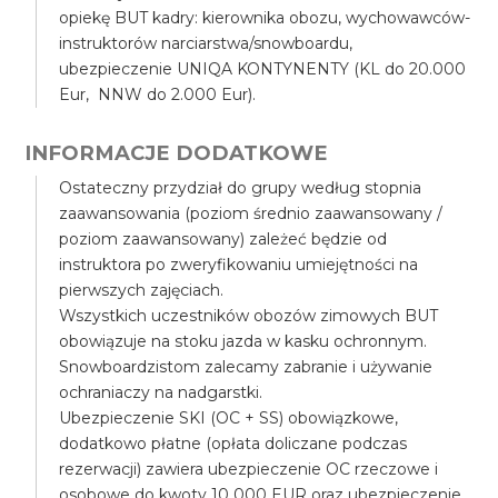
opiekę BUT kadry: kierownika obozu, wychowawców-
instruktorów narciarstwa/snowboardu,
ubezpieczenie UNIQA KONTYNENTY (KL do 20.000
Eur, NNW do 2.000 Eur).
INFORMACJE DODATKOWE
Ostateczny przydział do grupy według stopnia
zaawansowania (poziom średnio zaawansowany /
poziom zaawansowany) zależeć będzie od
instruktora po zweryfikowaniu umiejętności na
pierwszych zajęciach.
Wszystkich uczestników obozów zimowych BUT
obowiązuje na stoku jazda w kasku ochronnym.
Snowboardzistom zalecamy zabranie i używanie
ochraniaczy na nadgarstki.
Ubezpieczenie SKI (OC + SS) obowiązkowe,
dodatkowo płatne (opłata doliczane podczas
rezerwacji) zawiera ubezpieczenie OC rzeczowe i
osobowe do kwoty 10 000 EUR oraz ubezpieczenie