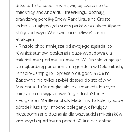
di Sole. To tu spędzimy najwięcej czasu i to tu,
miłośnicy snowboardu i freeskiingu poznają
prawdziwą perełkę Snow Park Ursus na Groste -
jeden z 5 najlepszych snow parków w całych Alpach,
który zachwyci Was swoimi możliwościami i
atrakcjami.
- Pinzolo choć mniejsze od swojego sąsiada, to
również stanowi doskonałą bazę wypadową dla
miłośników sportów zimowych. W Pinzolo znajduje
się najbardziej panoramiczna gondola w Dolomitach,
Pinzolo-Campiglio Express o długości 4706 m.
Zapewnia nie tylko szybki dostęp do stoków w
Madonna di Campiglio, ale jest również idealnym
miejscem na wyjazdowe foty n InstaStories.
- Folgarida i Marilleva obok Madonny to kolejny super
ośrodek lubiany i mocno oblegany, oferujący
niezapomniane doznania dla wszystkich miłośników
zimowych sportów na ponad 60 km nartostrad.