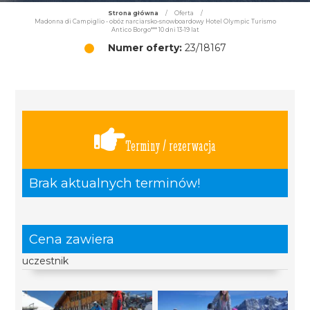
Strona główna
/
Oferta
/
Madonna di Campiglio - obóz narciarsko-snowboardowy Hotel Olympic Turismo
Antico Borgo*** 10 dni 13-19 lat
Numer oferty:
23/18167
Terminy / rezerwacja
Brak aktualnych terminów!
Cena zawiera
uczestnik