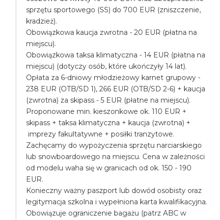
sprzętu sportowego (SS) do 700 EUR (zniszczenie,
kradzież).
Obowiązkowa kaucja zwrotna - 20 EUR (płatna na
miejscu).
Obowiązkowa taksa klimatyczna - 14 EUR (płatna na
miejscu) (dotyczy osób, które ukończyły 14 lat).
Opłata za 6-dniowy młodzieżowy karnet grupowy -
238 EUR (OTB/SD 1), 266 EUR (OTB/SD 2-6) + kaucja
(zwrotna) za skipass - 5 EUR (płatne na miejscu).
Proponowane min. kieszonkowe ok. 110 EUR +
skipass + taksa klimatyczna + kaucja (zwrotna) +
imprezy fakultatywne + posiłki tranzytowe.
Zachęcamy do wypożyczenia sprzętu narciarskiego
lub snowboardowego na miejscu. Cena w zależności
od modelu waha się w granicach od ok. 150 - 190
EUR.
Konieczny ważny paszport lub dowód osobisty oraz
legitymacja szkolna i wypełniona karta kwalifikacyjna.
Obowiązuje ograniczenie bagażu (patrz ABC w