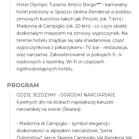
Hotel Olympic Turismo Antico Borgo*** - kameralny
hotel położony w Spiazzo (dolina Rendena) w pobliżu
zimowych kurortów takich jak Pinzolo (ok. 7 km) i
Madonna di Campiglio (ok. 20 km) - co czyni obiekt
doskonałym miejscem na zimowy wypoczynek. Na
terenie hotelu znajduje się sala śniadaniowa, część
wypoczynkowa z piłkarzykami i TV, bar - restauracja,
oraz narciarnia. Zakwaterowanie w pokojach 3-, 4-
osobowych z łazienką. Wi-Fi w częściach
ogólnodostępnych hotelu.
PROGRAM
GDZIE JEŹDZIMY - OŚRODKI NARCIARSKIE
6 pełnych dni na stokach największej karuzeli
narciarskiej na świcie (Skiarea):
- Madonna di Campiglio - symbol elegancji i
doskonałości w alpejskim narciarstwie, "perła
Dolomitów", serce Skiarea Campiglio Val Rendena Val