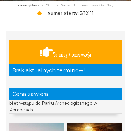
Strona główna
/
Oferta
/
Pompeje: Zarezerwowane wejście - bilety
Numer oferty:
3/18111
Terminy / rezerwacja
Brak aktualnych terminów!
Cena zawiera
bilet wstępu do Parku Archeologicznego w
Pompejach