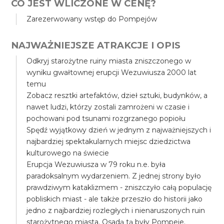
CO JEST WLICZONE W CENĘ?
Zarezerwowany wstęp do Pompejów
NAJWAŻNIEJSZE ATRAKCJE I OPIS
Odkryj starożytne ruiny miasta zniszczonego w
wyniku gwałtownej erupcji Wezuwiusza 2000 lat
temu
Zobacz resztki artefaktów, dzieł sztuki, budynków, a
nawet ludzi, którzy zostali zamrożeni w czasie i
pochowani pod tsunami rozgrzanego popiołu
Spędź wyjątkowy dzień w jednym z najważniejszych i
najbardziej spektakularnych miejsc dziedzictwa
kulturowego na świecie
Erupcja Wezuwiusza w 79 roku n.e. była
paradoksalnym wydarzeniem. Z jednej strony było
prawdziwym kataklizmem - zniszczyło całą populację
pobliskich miast - ale także przeszło do historii jako
jedno z najbardziej rozległych i nienaruszonych ruin
starożytnego miasta. Osadą tą były Pompeje.