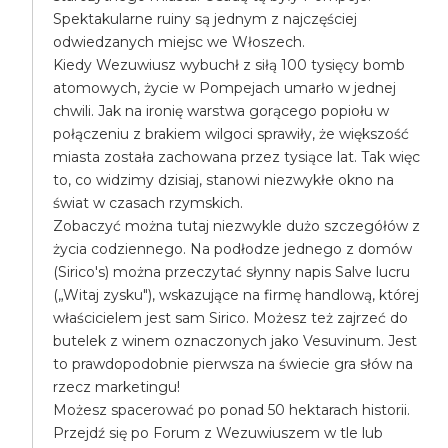
Spektakularne ruiny są jednym z najczęściej
odwiedzanych miejsc we Włoszech.
Kiedy Wezuwiusz wybuchł z siłą 100 tysięcy bomb
atomowych, życie w Pompejach umarło w jednej
chwili. Jak na ironię warstwa gorącego popiołu w
połączeniu z brakiem wilgoci sprawiły, że większość
miasta została zachowana przez tysiące lat. Tak więc
to, co widzimy dzisiaj, stanowi niezwykłe okno na
świat w czasach rzymskich.
Zobaczyć można tutaj niezwykle dużo szczegółów z
życia codziennego. Na podłodze jednego z domów
(Sirico's) można przeczytać słynny napis Salve lucru
(„Witaj zysku"), wskazujące na firmę handlową, której
właścicielem jest sam Sirico. Możesz też zajrzeć do
butelek z winem oznaczonych jako Vesuvinum. Jest
to prawdopodobnie pierwsza na świecie gra słów na
rzecz marketingu!
Możesz spacerować po ponad 50 hektarach historii.
Przejdź się po Forum z Wezuwiuszem w tle lub