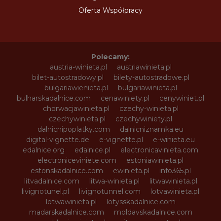
Oferta Współpracy
Polecamy:
austria-winieta.pl
austriawinieta.pl
bilet-autostradowy.pl
bilety-autostradowe.pl
bulgariawienieta.pl
bulgariawinieta.pl
bulharskadalnice.com
cenawiniety.pl
cenywiniet.pl
chorwacjawinieta.pl
czechy-winieta.pl
czechywinieta.pl
czechywiniety.pl
dalnicnipoplatky.com
dalnicniznamka.eu
digital-vignette.de
e-vignette.pl
e-winieta.eu
edalnice.org
edalnice.pl
electronicavinieta.com
electroniceviniete.com
estoniawinieta.pl
estonskadalnice.com
ewinieta.pl
info365.pl
litvadalnice.com
litwa-winieta.pl
litwawinieta.pl
livignotunel.pl
livignotunnel.com
lotvawinieta.pl
lotwawinieta.pl
lotysskadalnice.com
madarskadalnice.com
moldavskadalnice.com