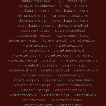
moldawiawinieta.pl
najtanszewiniety.pl
oplatyautostradowe.pl
pl-vignette.com
polskadalnice.com
rakouskadalnice.com
rumuniawinieta.pl
rumunskadalnice.com
sloveniawinieta.pl
slovenskadalnice.com
slovinskadalnice.com
slowacja-winieta.pl
slowacjawinieta.pl
sloweniawinieta.pl
svycarskadalnice.com
szwajcariawinieta.pl
słoweniawinieta.pl
tunellivigno.pl
vignette-at.com
vignette-bg.com
vignette-cz.com
vignette-pl.com
vignette-poland.pl
vignette-ro.com
vignette-si.com
vignette.pl
vignettepoland.pl
vinetki.pl
vinietaelectronica.com
vinieteelectronice.com
wegrywinieta.pl
winieta-austria.pl
winieta-czechy.pl
winieta-litwa.pl
winieta-słowacja.pl
winieta-wegry.pl
winieta-węgry.pl
winieta.org
winietaaustria.pl
winietaaustriaonline.pl
winietaautostradowa.pl
winietabulgaria.pl
winietachorwacja.pl
winietaczechy.pl
winietaestonia.pl
winietalitwa.pl
winietalotwa.pl
winietamoldawia.pl
winietaonline.com
winietapolska.pl