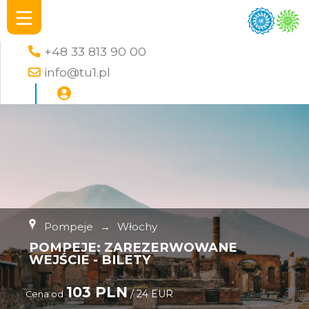
+48 33 813 90 00
info@tu1.pl
Pompeje
→
Włochy
POMPEJE: ZAREZERWOWANE
WEJŚCIE - BILETY
103 PLN
/ 24 EUR
Cena od