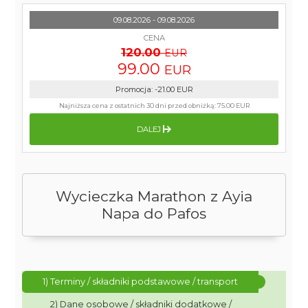
09.08.2026 - 09.08.2026
CENA
120.00
EUR
99.00
EUR
Promocja
:
-21.00
EUR
Najniższa cena z ostatnich 30 dni przed obniżką:
75.00 EUR
DALEJ
Wycieczka Marathon z Ayia
Napa do Pafos
1) Terminy / składniki podstawowe / transport
2) Dane osobowe / składniki dodatkowe /