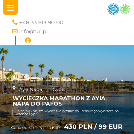
+48 33 813 90 00
info@tu1.pl
Ayia Napa
→
Cypr
WYCIECZKA MARATHON Z AYIA
NAPA DO PAFOS
To najpiękniejsza wycieczka wzdłuż południowego wybrzeża na
wschód Cypru
430 PLN / 99 EUR
Cena od
521 PLN / 120 EUR