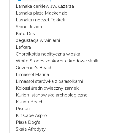
Larnaka cerkiew św. Łazarza
Larnaka plaża Mackenzie
Larnaka meczet Tekkeli
Słone Jezioro
Kato Dris
degustacja w winiarni
Lefkara
Choroikoitia neolityczna wioska
White Stones znakomite kredowe skałki
Governor's Beach
Limassol Marina
Limassol starówka z parasolkami
Kolossi średniowieczny zamek
Kurion stanowisko archeologiczne
Kurion Beach
Pisouri
Klif Cape Aspro
Plaża Dog's
Skała Afrodyty