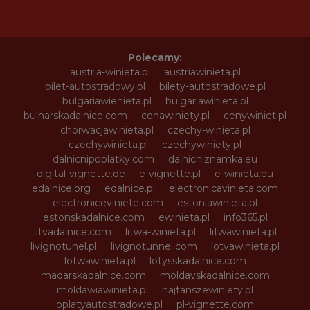
Polecamy:
austria-winieta.pl
austriawinieta.pl
bilet-autostradowy.pl
bilety-autostradowe.pl
bulgariawienieta.pl
bulgariawinieta.pl
bulharskadalnice.com
cenawiniety.pl
cenywiniet.pl
chorwacjawinieta.pl
czechy-winieta.pl
czechywinieta.pl
czechywiniety.pl
dalnicnipoplatky.com
dalnicniznamka.eu
digital-vignette.de
e-vignette.pl
e-winieta.eu
edalnice.org
edalnice.pl
electronicavinieta.com
electroniceviniete.com
estoniawinieta.pl
estonskadalnice.com
ewinieta.pl
info365.pl
litvadalnice.com
litwa-winieta.pl
litwawinieta.pl
livignotunel.pl
livignotunnel.com
lotvawinieta.pl
lotwawinieta.pl
lotysskadalnice.com
madarskadalnice.com
moldavskadalnice.com
moldawiawinieta.pl
najtanszewiniety.pl
oplatyautostradowe.pl
pl-vignette.com