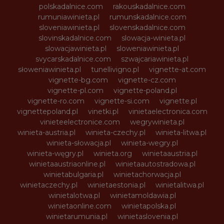
polskadalnice.com
rakouskadalnice.com
rumuniawinieta.pl
rumunskadalnice.com
sloveniawinieta.pl
slovenskadalnice.com
slovinskadalnice.com
slowacja-winieta.pl
slowacjawinieta.pl
sloweniawinieta.pl
svycarskadalnice.com
szwajcariawinieta.pl
słoweniawinieta.pl
tunellivigno.pl
vignette-at.com
vignette-bg.com
vignette-cz.com
vignette-pl.com
vignette-poland.pl
vignette-ro.com
vignette-si.com
vignette.pl
vignettepoland.pl
vinetki.pl
vinietaelectronica.com
vinieteelectronice.com
wegrywinieta.pl
winieta-austria.pl
winieta-czechy.pl
winieta-litwa.pl
winieta-słowacja.pl
winieta-wegry.pl
winieta-węgry.pl
winieta.org
winietaaustria.pl
winietaaustriaonline.pl
winietaautostradowa.pl
winietabulgaria.pl
winietachorwacja.pl
winietaczechy.pl
winietaestonia.pl
winietalitwa.pl
winietalotwa.pl
winietamoldawia.pl
winietaonline.com
winietapolska.pl
winietarumunia.pl
winietaslovenia.pl