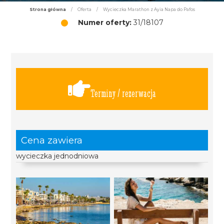
Strona główna
/
Oferta
/
Wycieczka Marathon z Ayia Napa do Pafos
Numer oferty:
31/18107
Terminy / rezerwacja
Cena zawiera
wycieczka jednodniowa