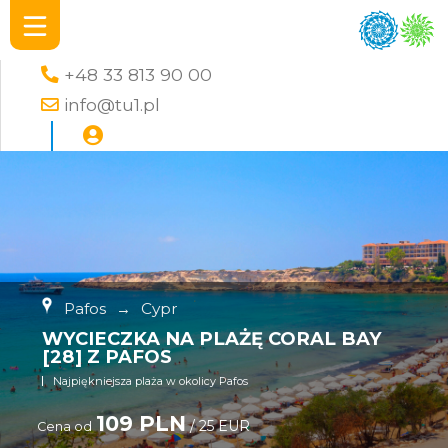
+48 33 813 90 00
info@tu1.pl
Pafos
→
Cypr
WYCIECZKA NA PLAŻĘ CORAL BAY
[28] Z PAFOS
Najpiękniejsza plaża w okolicy Pafos
109 PLN
/ 25 EUR
Cena od