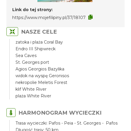
Link do tej strony:
https://www.mojefilipiny.pl/37/18107
NASZE CELE
zatoka i plaża Coral Bay
Endro III Shipwreck
Sea Caves
St. Georges port
Agios Georgios Bazylika
widok na wyspę Geronisos
nekropolie Meletis Forest
klif White River
plaża White River
HARMONOGRAM WYCIECZKI
Trasa wycieczki: Pafos - Peia - St. Georges - Pafos
Długość trasy: 50 km