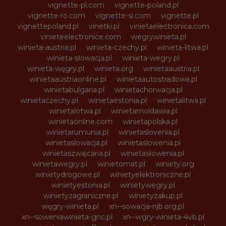
vignette-pl.com
vignette-poland.pl
vignette-ro.com
vignette-si.com
vignette.pl
vignettepoland.pl
vinetki.pl
vinietaelectronica.com
vinieteelectronice.com
wegrywinieta.pl
winieta-austria.pl
winieta-czechy.pl
winieta-litwa.pl
winieta-słowacja.pl
winieta-wegry.pl
winieta-węgry.pl
winieta.org
winietaaustria.pl
winietaaustriaonline.pl
winietaautostradowa.pl
winietabulgaria.pl
winietachorwacja.pl
winietaczechy.pl
winietaestonia.pl
winietalitwa.pl
winietalotwa.pl
winietamoldawia.pl
winietaonline.com
winietapolska.pl
winietarumunia.pl
winietaslovenia.pl
winietaslowacja.pl
winietaslowenia.pl
winietaszwajcaria.pl
winietasłowenia.pl
winietawegry.pl
winietomat.pl
winiety.org
winietydrogowe.pl
winietyelektroniczne.pl
winietyestonia.pl
winietywegry.pl
winietyzagraniczne.pl
winietyzakup.pl
węgry-winieta.pl
xn--sowacja-njb.org.pl
xn--soweniawinieta-gnc.pl
xn--wgry-winieta-4vb.pl