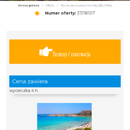
Strona główna
/
Oferta
/
Wycieczka na plażę Coral Bay [28] z Pafos
Numer oferty:
37/18107
Terminy / rezerwacja
Cena zawiera
wycieczka 4 h