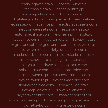
chorwacjawinieta.pl
czechy-winieta.pl
czechywinieta.pl
czechywiniety.pl
dalnicnipoplatky.com
dalnicniznamka.eu
digital-vignette.de
e-vignette.pl
e-winieta.eu
edalnice.org
edalnice.pl
electronicavinieta.com
electroniceviniete.com
estoniawinieta.pl
estonskadalnice.com
ewinieta.pl
info365.pl
litvadalnice.com
litwa-winieta.pl
litwawinieta.pl
livignotunel.pl
livignotunnel.com
lotvawinieta.pl
lotwawinieta.pl
lotysskadalnice.com
madarskadalnice.com
moldavskadalnice.com
moldawiawinieta.pl
najtanszewiniety.pl
oplatyautostradowe.pl
pl-vignette.com
polskadalnice.com
rakouskadalnice.com
rumuniawinieta.pl
rumunskadalnice.com
sloveniawinieta.pl
slovenskadalnice.com
slovinskadalnice.com
slowacja-winieta.pl
slowacjawinieta.pl
sloweniawinieta.pl
svycarskadalnice.com
szwajcariawinieta.pl
słoweniawinieta.pl
tunellivigno.pl
vignette-at.com
vignette-bg.com
vignette-cz.com