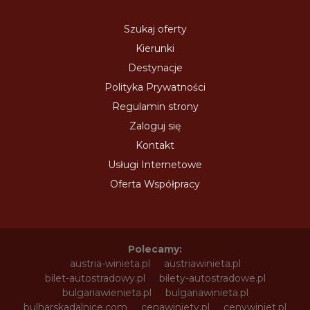
Szukaj oferty
Kierunki
Destynacje
Polityka Prywatności
Regulamin strony
Zaloguj się
Kontakt
Usługi Internetowe
Oferta Współpracy
Polecamy:
austria-winieta.pl
austriawinieta.pl
bilet-autostradowy.pl
bilety-autostradowe.pl
bulgariawienieta.pl
bulgariawinieta.pl
bulharskadalnice.com
cenawiniety.pl
cenywiniet.pl