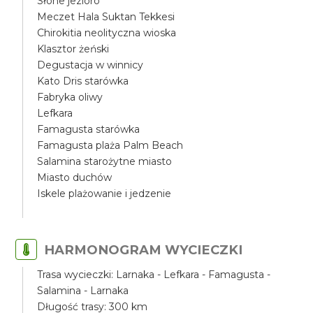
Słone jezioro
Meczet Hala Suktan Tekkesi
Chirokitia neolityczna wioska
Klasztor żeński
Degustacja w winnicy
Kato Dris starówka
Fabryka oliwy
Lefkara
Famagusta starówka
Famagusta plaża Palm Beach
Salamina starożytne miasto
Miasto duchów
Iskele plażowanie i jedzenie
HARMONOGRAM WYCIECZKI
Trasa wycieczki: Larnaka - Lefkara - Famagusta -
Salamina - Larnaka
Długość trasy: 300 km