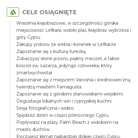
CELE OSIĄGNIĘTE
Wrażenia krajobrazowe, w szczególności górska
miejscowość Lefkara, widoki plaż, krajobraz wybrzeża i
góry Cypru.
Zakupy yrobów ze srebra i korenek w Lefkarze
Zapoznanie się z kulturą turecką.
Zobaczysz słone jezioro, piękny meczet, a także
kościół św. Łazarza, jedyngo człowieka, który
zmartwychwstał
Zapoznanie się z miejscem Varoshia i średniowieczną
twierdzą miastem Famagusta.
Zapoznanie się z górskimi stanowiskami wiejskimi
Degustacja lokalnych win i cypryjskiej kuchni.
Sesja fotograficzna i wideo.
Spędzisz dzień w części północnego Cypru.
Popływasz na plaży Palm Beach z widokiem na
miasto duchów.
Poczujesz klimat najbardziej dzikiej części Cypru.