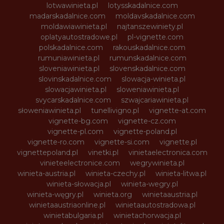
lotwawinieta.pl
lotysskadalnice.com
madarskadalnice.com
moldavskadalnice.com
moldawiawinieta.pl
najtanszewiniety.pl
oplatyautostradowe.pl
pl-vignette.com
polskadalnice.com
rakouskadalnice.com
rumuniawinieta.pl
rumunskadalnice.com
sloveniawinieta.pl
slovenskadalnice.com
slovinskadalnice.com
slowacja-winieta.pl
slowacjawinieta.pl
sloweniawinieta.pl
svycarskadalnice.com
szwajcariawinieta.pl
słoweniawinieta.pl
tunellivigno.pl
vignette-at.com
vignette-bg.com
vignette-cz.com
vignette-pl.com
vignette-poland.pl
vignette-ro.com
vignette-si.com
vignette.pl
vignettepoland.pl
vinetki.pl
vinietaelectronica.com
vinieteelectronice.com
wegrywinieta.pl
winieta-austria.pl
winieta-czechy.pl
winieta-litwa.pl
winieta-słowacja.pl
winieta-wegry.pl
winieta-węgry.pl
winieta.org
winietaaustria.pl
winietaaustriaonline.pl
winietaautostradowa.pl
winietabulgaria.pl
winietachorwacja.pl