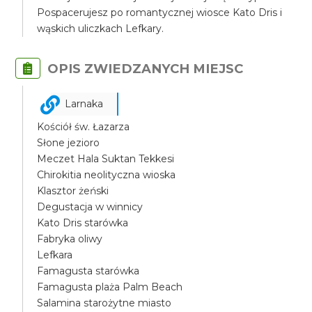
Pospacerujesz po romantycznej wiosce Kato Dris i
wąskich uliczkach Lefkary.
OPIS ZWIEDZANYCH MIEJSC
Larnaka
Kościół św. Łazarza
Słone jezioro
Meczet Hala Suktan Tekkesi
Chirokitia neolityczna wioska
Klasztor żeński
Degustacja w winnicy
Kato Dris starówka
Fabryka oliwy
Lefkara
Famagusta starówka
Famagusta plaża Palm Beach
Salamina starożytne miasto