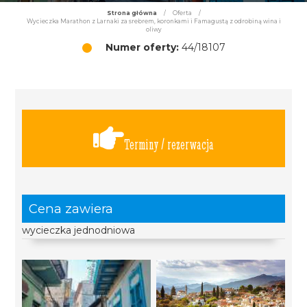
Strona główna
/
Oferta
/
Wycieczka Marathon z Larnaki za srebrem, koronkami i Famagustą z odrobiną wina i
oliwy
Numer oferty:
44/18107
Terminy / rezerwacja
Cena zawiera
wycieczka jednodniowa