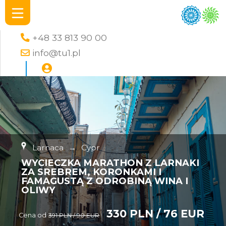
+48 33 813 90 00
info@tu1.pl
Larnaca
→
Cypr
WYCIECZKA MARATHON Z LARNAKI
ZA SREBREM, KORONKAMI I
FAMAGUSTĄ Z ODROBINĄ WINA I
OLIWY
330 PLN / 76 EUR
Cena od
391 PLN / 90 EUR