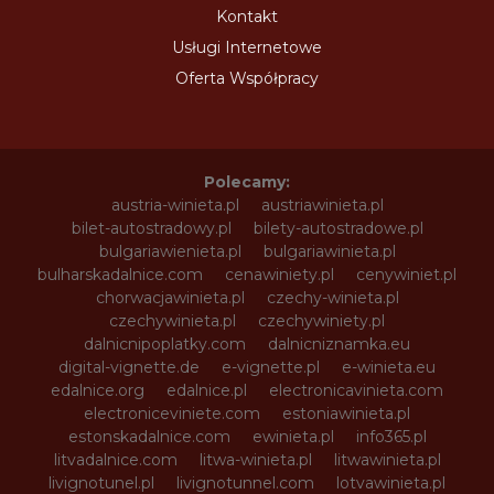
Kontakt
Usługi Internetowe
Oferta Współpracy
Polecamy:
austria-winieta.pl
austriawinieta.pl
bilet-autostradowy.pl
bilety-autostradowe.pl
bulgariawienieta.pl
bulgariawinieta.pl
bulharskadalnice.com
cenawiniety.pl
cenywiniet.pl
chorwacjawinieta.pl
czechy-winieta.pl
czechywinieta.pl
czechywiniety.pl
dalnicnipoplatky.com
dalnicniznamka.eu
digital-vignette.de
e-vignette.pl
e-winieta.eu
edalnice.org
edalnice.pl
electronicavinieta.com
electroniceviniete.com
estoniawinieta.pl
estonskadalnice.com
ewinieta.pl
info365.pl
litvadalnice.com
litwa-winieta.pl
litwawinieta.pl
livignotunel.pl
livignotunnel.com
lotvawinieta.pl