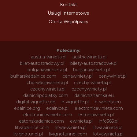
Kontakt
Usługi Internetowe
Oferta Współpracy
Polecamy:
austria-winieta.pl
austriawinieta.pl
bilet-autostradowy.pl
bilety-autostradowe.pl
bulgariawienieta.pl
bulgariawinieta.pl
bulharskadalnice.com
cenawiniety.pl
cenywiniet.pl
chorwacjawinieta.pl
czechy-winieta.pl
czechywinieta.pl
czechywiniety.pl
dalnicnipoplatky.com
dalnicniznamka.eu
digital-vignette.de
e-vignette.pl
e-winieta.eu
edalnice.org
edalnice.pl
electronicavinieta.com
electroniceviniete.com
estoniawinieta.pl
estonskadalnice.com
ewinieta.pl
info365.pl
litvadalnice.com
litwa-winieta.pl
litwawinieta.pl
livignotunel.pl
livignotunnel.com
lotvawinieta.pl