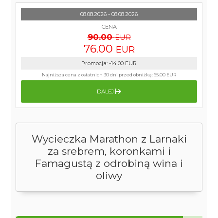
08.08.2026 - 08.08.2026
CENA
90.00
EUR
76.00
EUR
Promocja
:
-14.00
EUR
Najniższa cena z ostatnich 30 dni przed obniżką:
65.00 EUR
DALEJ
Wycieczka Marathon z Larnaki
za srebrem, koronkami i
Famagustą z odrobiną wina i
oliwy