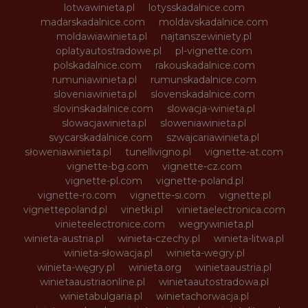
lotwawinieta.pl
lotysskadalnice.com
madarskadalnice.com
moldavskadalnice.com
moldawiawinieta.pl
najtanszewiniety.pl
oplatyautostradowe.pl
pl-vignette.com
polskadalnice.com
rakouskadalnice.com
rumuniawinieta.pl
rumunskadalnice.com
sloveniawinieta.pl
slovenskadalnice.com
slovinskadalnice.com
slowacja-winieta.pl
slowacjawinieta.pl
sloweniawinieta.pl
svycarskadalnice.com
szwajcariawinieta.pl
słoweniawinieta.pl
tunellivigno.pl
vignette-at.com
vignette-bg.com
vignette-cz.com
vignette-pl.com
vignette-poland.pl
vignette-ro.com
vignette-si.com
vignette.pl
vignettepoland.pl
vinetki.pl
vinietaelectronica.com
vinieteelectronice.com
wegrywinieta.pl
winieta-austria.pl
winieta-czechy.pl
winieta-litwa.pl
winieta-słowacja.pl
winieta-wegry.pl
winieta-węgry.pl
winieta.org
winietaaustria.pl
winietaaustriaonline.pl
winietaautostradowa.pl
winietabulgaria.pl
winietachorwacja.pl