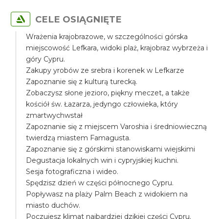
CELE OSIĄGNIĘTE
Wrażenia krajobrazowe, w szczególności górska
miejscowość Lefkara, widoki plaż, krajobraz wybrzeża i
góry Cypru.
Zakupy yrobów ze srebra i korenek w Lefkarze
Zapoznanie się z kulturą turecką.
Zobaczysz słone jezioro, piękny meczet, a także
kościół św. Łazarza, jedyngo człowieka, który
zmartwychwstał
Zapoznanie się z miejscem Varoshia i średniowieczną
twierdzą miastem Famagusta.
Zapoznanie się z górskimi stanowiskami wiejskimi
Degustacja lokalnych win i cypryjskiej kuchni.
Sesja fotograficzna i wideo.
Spędzisz dzień w części północnego Cypru.
Popływasz na plaży Palm Beach z widokiem na
miasto duchów.
Poczujesz klimat najbardziej dzikiej części Cypru.