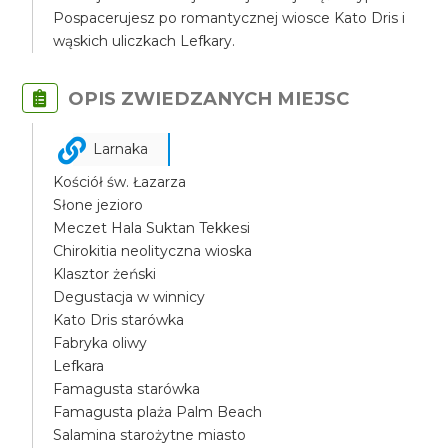
Pospacerujesz po romantycznej wiosce Kato Dris i
wąskich uliczkach Lefkary.
OPIS ZWIEDZANYCH MIEJSC
Larnaka
Kościół św. Łazarza
Słone jezioro
Meczet Hala Suktan Tekkesi
Chirokitia neolityczna wioska
Klasztor żeński
Degustacja w winnicy
Kato Dris starówka
Fabryka oliwy
Lefkara
Famagusta starówka
Famagusta plaża Palm Beach
Salamina starożytne miasto