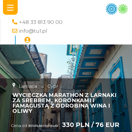
+48 33 813 90 00
info@tu1.pl
Larnaca
→
Cypr
WYCIECZKA MARATHON Z LARNAKI
ZA SREBREM, KORONKAMI I
FAMAGUSTĄ Z ODROBINĄ WINA I
OLIWY
330 PLN / 76 EUR
Cena od
391 PLN / 90 EUR