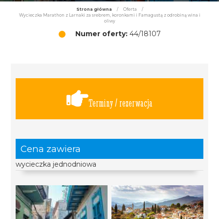
Strona główna
/
Oferta
/
Wycieczka Marathon z Larnaki za srebrem, koronkami i Famagustą z odrobiną wina i
oliwy
Numer oferty:
44/18107
Terminy / rezerwacja
Cena zawiera
wycieczka jednodniowa