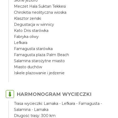
Słone jezioro
Meczet Hala Suktan Tekkesi
Chirokitia neolityczna wioska
Klasztor żeński
Degustacja w winnicy
Kato Dris starówka
Fabryka oliwy
Lefkara
Famagusta starówka
Famagusta plaża Palm Beach
Salamina starożytne miasto
Miasto duchów
Iskele plażowanie i jedzenie
HARMONOGRAM WYCIECZKI
Trasa wycieczki: Larnaka - Lefkara - Famagusta -
Salamina - Larnaka
Długość trasy: 300 km