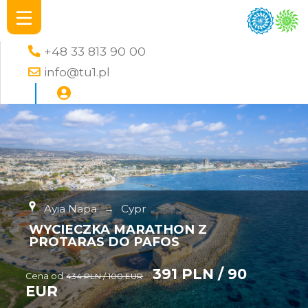
+48 33 813 90 00
info@tu1.pl
Ayia Napa
→
Cypr
WYCIECZKA MARATHON Z
PROTARAS DO PAFOS
391 PLN / 90
Cena od
434 PLN / 100 EUR
EUR