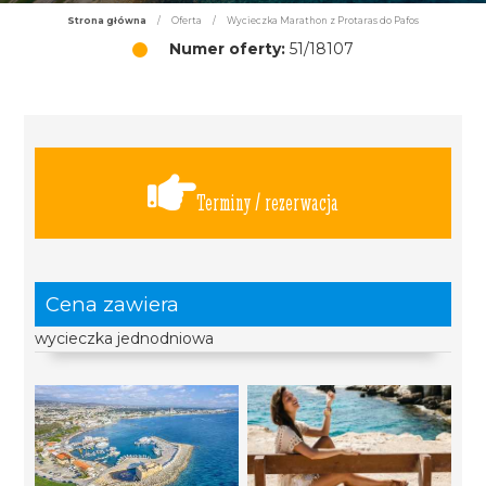
Strona główna
/
Oferta
/
Wycieczka Marathon z Protaras do Pafos
Numer oferty:
51/18107
Terminy / rezerwacja
Cena zawiera
wycieczka jednodniowa