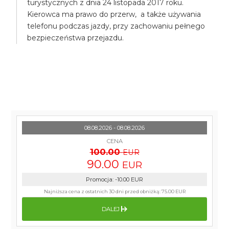
turystycznych z dnia 24 listopada 2017 roku.
Kierowca ma prawo do przerw, a także używania
telefonu podczas jazdy, przy zachowaniu pełnego
bezpieczeństwa przejazdu.
08.08.2026 - 08.08.2026
CENA
100.00
EUR
90.00
EUR
Promocja
:
-10.00
EUR
Najniższa cena z ostatnich 30 dni przed obniżką:
75.00 EUR
DALEJ