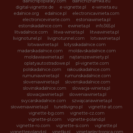
dalnicnipoplatky.com
dalnicniznamka.eu
digital-vignette.de
e-vignette.pl
e-winieta.eu
edalnice.org
edalnice.pl
electronicavinieta.com
electroniceviniete.com
estoniawinieta.pl
estonskadalnice.com
ewinieta.pl
info365.pl
litvadalnice.com
litwa-winieta.pl
litwawinieta.pl
livignotunel.pl
livignotunnel.com
lotvawinieta.pl
lotwawinieta.pl
lotysskadalnice.com
madarskadalnice.com
moldavskadalnice.com
moldawiawinieta.pl
najtanszewiniety.pl
oplatyautostradowe.pl
pl-vignette.com
polskadalnice.com
rakouskadalnice.com
rumuniawinieta.pl
rumunskadalnice.com
sloveniawinieta.pl
slovenskadalnice.com
slovinskadalnice.com
slowacja-winieta.pl
slowacjawinieta.pl
sloweniawinieta.pl
svycarskadalnice.com
szwajcariawinieta.pl
słoweniawinieta.pl
tunellivigno.pl
vignette-at.com
vignette-bg.com
vignette-cz.com
vignette-pl.com
vignette-poland.pl
vignette-ro.com
vignette-si.com
vignette.pl
vignettepoland.pl
vinetki.pl
vinietaelectronica.com