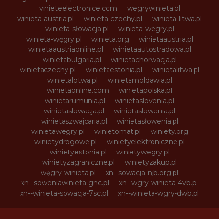
vinieteelectronice.com
wegrywinieta.pl
winieta-austria.pl
winieta-czechy.pl
winieta-litwa.pl
winieta-słowacja.pl
winieta-wegry.pl
winieta-węgry.pl
winieta.org
winietaaustria.pl
winietaaustriaonline.pl
winietaautostradowa.pl
winietabulgaria.pl
winietachorwacja.pl
winietaczechy.pl
winietaestonia.pl
winietalitwa.pl
winietalotwa.pl
winietamoldawia.pl
winietaonline.com
winietapolska.pl
winietarumunia.pl
winietaslovenia.pl
winietaslowacja.pl
winietaslowenia.pl
winietaszwajcaria.pl
winietasłowenia.pl
winietawegry.pl
winietomat.pl
winiety.org
winietydrogowe.pl
winietyelektroniczne.pl
winietyestonia.pl
winietywegry.pl
winietyzagraniczne.pl
winietyzakup.pl
węgry-winieta.pl
xn--sowacja-njb.org.pl
xn--soweniawinieta-gnc.pl
xn--wgry-winieta-4vb.pl
xn--winieta-sowacja-7sc.pl
xn--winieta-wgry-dwb.pl