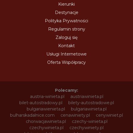
Kierunki
Destynacje
Polityka Prywatności
Regulamin strony
Zaloguj się
Kontakt
Usługi Internetowe
Oferta Współpracy
Polecamy:
austria-winieta.pl
austriawinieta.pl
bilet-autostradowy.pl
bilety-autostradowe.pl
bulgariawienieta.pl
bulgariawinieta.pl
bulharskadalnice.com
cenawiniety.pl
cenywiniet.pl
chorwacjawinieta.pl
czechy-winieta.pl
czechywinieta.pl
czechywiniety.pl