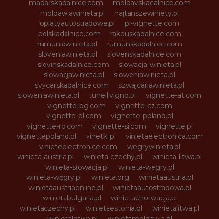
madarskadalnice.com
moldavskadalnice.com
moldawiawinieta.pl
najtanszewiniety.pl
oplatyautostradowe.pl
pl-vignette.com
polskadalnice.com
rakouskadalnice.com
rumuniawinieta.pl
rumunskadalnice.com
sloveniawinieta.pl
slovenskadalnice.com
slovinskadalnice.com
slowacja-winieta.pl
slowacjawinieta.pl
sloweniawinieta.pl
svycarskadalnice.com
szwajcariawinieta.pl
słoweniawinieta.pl
tunellivigno.pl
vignette-at.com
vignette-bg.com
vignette-cz.com
vignette-pl.com
vignette-poland.pl
vignette-ro.com
vignette-si.com
vignette.pl
vignettepoland.pl
vinetki.pl
vinietaelectronica.com
vinieteelectronice.com
wegrywinieta.pl
winieta-austria.pl
winieta-czechy.pl
winieta-litwa.pl
winieta-słowacja.pl
winieta-wegry.pl
winieta-węgry.pl
winieta.org
winietaaustria.pl
winietaaustriaonline.pl
winietaautostradowa.pl
winietabulgaria.pl
winietachorwacja.pl
winietaczechy.pl
winietaestonia.pl
winietalitwa.pl
winietalotwa.pl
winietamoldawia.pl