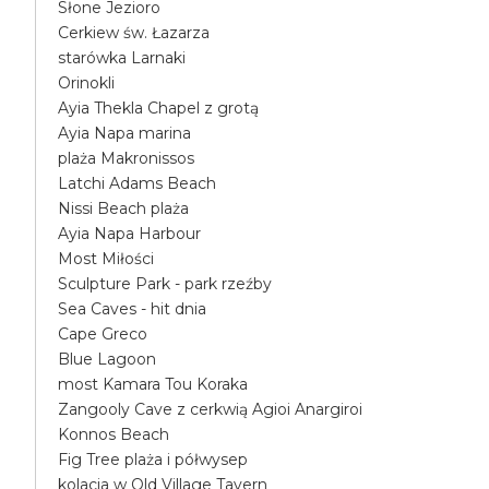
Słone Jezioro
Cerkiew św. Łazarza
starówka Larnaki
Orinokli
Ayia Thekla Chapel z grotą
Ayia Napa marina
plaża Makronissos
Latchi Adams Beach
Nissi Beach plaża
Ayia Napa Harbour
Most Miłości
Sculpture Park - park rzeźby
Sea Caves - hit dnia
Cape Greco
Blue Lagoon
most Kamara Tou Koraka
Zangooly Cave z cerkwią Agioi Anargiroi
Konnos Beach
Fig Tree plaża i półwysep
kolacja w Old Village Tavern