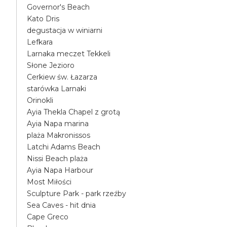
Governor's Beach
Kato Dris
degustacja w winiarni
Lefkara
Larnaka meczet Tekkeli
Słone Jezioro
Cerkiew św. Łazarza
starówka Larnaki
Orinokli
Ayia Thekla Chapel z grotą
Ayia Napa marina
plaża Makronissos
Latchi Adams Beach
Nissi Beach plaża
Ayia Napa Harbour
Most Miłości
Sculpture Park - park rzeźby
Sea Caves - hit dnia
Cape Greco