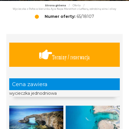
Strona główna
/
Oferta
/
Wycieczka z Pafos w kierunku Ayia Napa Marathon z Lefkarą, odrobiną wina i oliwy
Numer oferty:
65/18107
Terminy / rezerwacja
Cena zawiera
wycieczka jednodniowa