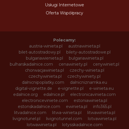
Usługi Internetowe
Oferta Współpracy
Polecamy:
austria-winieta.pl
austriawinieta.pl
bilet-autostradowy.pl
bilety-autostradowe.pl
bulgariawienieta.pl
bulgariawinieta.pl
bulharskadalnice.com
cenawiniety.pl
cenywiniet.pl
chorwacjawinieta.pl
czechy-winieta.pl
czechywinieta.pl
czechywiniety.pl
dalnicnipoplatky.com
dalnicniznamka.eu
digital-vignette.de
e-vignette.pl
e-winieta.eu
edalnice.org
edalnice.pl
electronicavinieta.com
electroniceviniete.com
estoniawinieta.pl
estonskadalnice.com
ewinieta.pl
info365.pl
litvadalnice.com
litwa-winieta.pl
litwawinieta.pl
livignotunel.pl
livignotunnel.com
lotvawinieta.pl
lotwawinieta.pl
lotysskadalnice.com