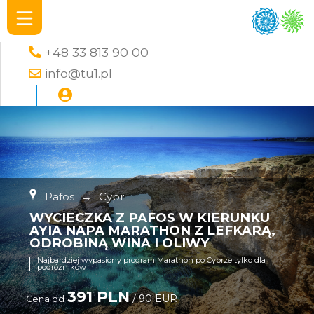
+48 33 813 90 00
info@tu1.pl
Pafos
→
Cypr
WYCIECZKA Z PAFOS W KIERUNKU
AYIA NAPA MARATHON Z LEFKARĄ,
ODROBINĄ WINA I OLIWY
Najbardziej wypasiony program Marathon po Cyprze tylko dla
podróżników
391 PLN
/ 90 EUR
Cena od