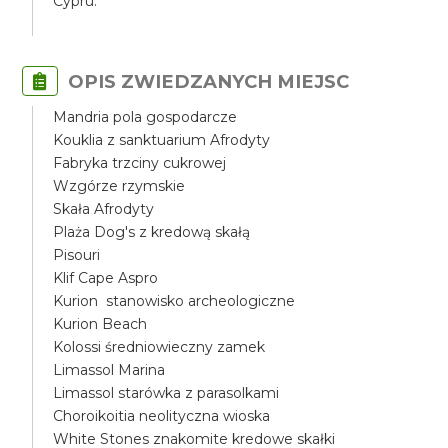
Cypru.
OPIS ZWIEDZANYCH MIEJSC
Mandria pola gospodarcze
Kouklia z sanktuarium Afrodyty
Fabryka trzciny cukrowej
Wzgórze rzymskie
Skała Afrodyty
Plaża Dog's z kredową skałą
Pisouri
Klif Cape Aspro
Kurion stanowisko archeologiczne
Kurion Beach
Kolossi średniowieczny zamek
Limassol Marina
Limassol starówka z parasolkami
Choroikoitia neolityczna wioska
White Stones znakomite kredowe skałki