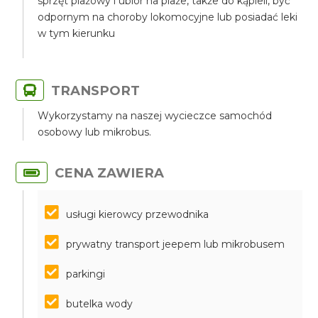
sprzęt plażowy i ubiór na plaże, także do kąpieli, być
odpornym na choroby lokomocyjne lub posiadać leki
w tym kierunku
TRANSPORT
Wykorzystamy na naszej wycieczce samochód
osobowy lub mikrobus.
CENA ZAWIERA
usługi kierowcy przewodnika
prywatny transport jeepem lub mikrobusem
parkingi
butelka wody