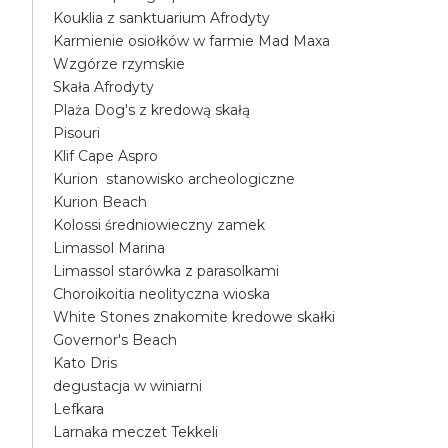
Kouklia z sanktuarium Afrodyty
Karmienie osiołków w farmie Mad Maxa
Wzgórze rzymskie
Skała Afrodyty
Plaża Dog's z kredową skałą
Pisouri
Klif Cape Aspro
Kurion stanowisko archeologiczne
Kurion Beach
Kolossi średniowieczny zamek
Limassol Marina
Limassol starówka z parasolkami
Choroikoitia neolityczna wioska
White Stones znakomite kredowe skałki
Governor's Beach
Kato Dris
degustacja w winiarni
Lefkara
Larnaka meczet Tekkeli