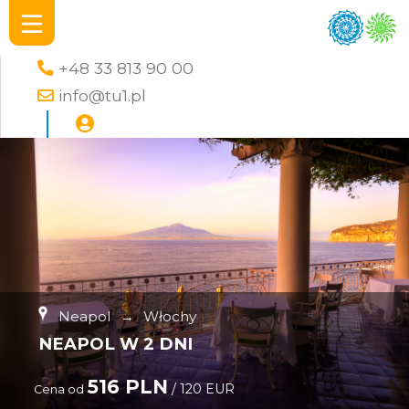
+48 33 813 90 00
info@tu1.pl
Neapol
→
Włochy
NEAPOL W 2 DNI
516 PLN
/ 120 EUR
Cena od