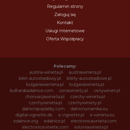
Regulamin strony
Zaloguj się
Kontakt
Usługi Internetowe
Oferta Współpracy
Polecamy:
austria-winieta.pl
austriawinieta.pl
bilet-autostradowy.pl
bilety-autostradowe.pl
bulgariawienieta.pl
bulgariawinieta.pl
bulharskadalnice.com
cenawiniety.pl
cenywiniet.pl
chorwacjawinieta.pl
czechy-winieta.pl
czechywinieta.pl
czechywiniety.pl
dalnicnipoplatky.com
dalnicniznamka.eu
digital-vignette.de
e-vignette.pl
e-winieta.eu
edalnice.org
edalnice.pl
electronicavinieta.com
electroniceviniete.com
estoniawinieta.pl