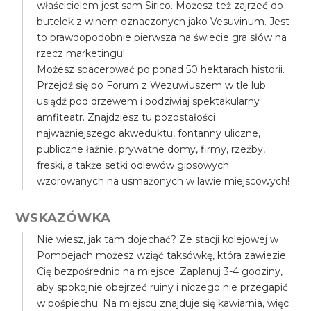
właścicielem jest sam Sirico. Możesz też zajrzeć do
butelek z winem oznaczonych jako Vesuvinum. Jest
to prawdopodobnie pierwsza na świecie gra słów na
rzecz marketingu!
Możesz spacerować po ponad 50 hektarach historii.
Przejdź się po Forum z Wezuwiuszem w tle lub
usiądź pod drzewem i podziwiaj spektakularny
amfiteatr. Znajdziesz tu pozostałości
najważniejszego akweduktu, fontanny uliczne,
publiczne łaźnie, prywatne domy, firmy, rzeźby,
freski, a także setki odlewów gipsowych
wzorowanych na usmażonych w lawie miejscowych!
WSKAZÓWKA
Nie wiesz, jak tam dojechać? Ze stacji kolejowej w
Pompejach możesz wziąć taksówkę, która zawiezie
Cię bezpośrednio na miejsce. Zaplanuj 3-4 godziny,
aby spokojnie obejrzeć ruiny i niczego nie przegapić
w pośpiechu. Na miejscu znajduje się kawiarnia, więc