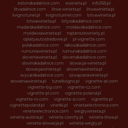
estonskadalnice.com
ewinieta.pl
info365.pl
litvadalnice.com
litwa-winieta.pl
litwawinieta.pl
livignotunel.pl
livignotunnel.com
lotvawinieta.pl
lotwawinieta.pl
lotysskadalnice.com
madarskadalnice.com
moldavskadalnice.com
moldawiawinieta.pl
najtanszewiniety.pl
oplatyautostradowe.pl
pl-vignette.com
polskadalnice.com
rakouskadalnice.com
rumuniawinieta.pl
rumunskadalnice.com
sloveniawinieta.pl
slovenskadalnice.com
slovinskadalnice.com
slowacja-winieta.pl
slowacjawinieta.pl
sloweniawinieta.pl
svycarskadalnice.com
szwajcariawinieta.pl
słoweniawinieta.pl
tunellivigno.pl
vignette-at.com
vignette-bg.com
vignette-cz.com
vignette-pl.com
vignette-poland.pl
vignette-ro.com
vignette-si.com
vignette.pl
vignettepoland.pl
vinetki.pl
vinietaelectronica.com
vinieteelectronice.com
wegrywinieta.pl
winieta-austria.pl
winieta-czechy.pl
winieta-litwa.pl
winieta-słowacja.pl
winieta-wegry.pl