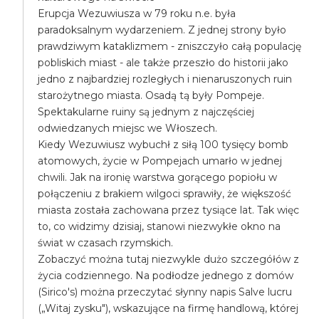
Erupcja Wezuwiusza w 79 roku n.e. była
paradoksalnym wydarzeniem. Z jednej strony było
prawdziwym kataklizmem - zniszczyło całą populację
pobliskich miast - ale także przeszło do historii jako
jedno z najbardziej rozległych i nienaruszonych ruin
starożytnego miasta. Osadą tą były Pompeje.
Spektakularne ruiny są jednym z najczęściej
odwiedzanych miejsc we Włoszech.
Kiedy Wezuwiusz wybuchł z siłą 100 tysięcy bomb
atomowych, życie w Pompejach umarło w jednej
chwili. Jak na ironię warstwa gorącego popiołu w
połączeniu z brakiem wilgoci sprawiły, że większość
miasta została zachowana przez tysiące lat. Tak więc
to, co widzimy dzisiaj, stanowi niezwykłe okno na
świat w czasach rzymskich.
Zobaczyć można tutaj niezwykle dużo szczegółów z
życia codziennego. Na podłodze jednego z domów
(Sirico's) można przeczytać słynny napis Salve lucru
(„Witaj zysku"), wskazujące na firmę handlową, której