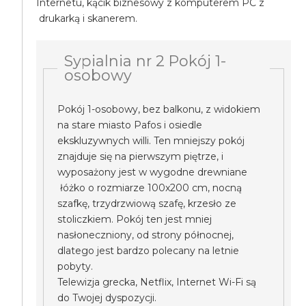
Internetu, kącik biznesowy z komputerem PC z
drukarką i skanerem.
Sypialnia nr 2 Pokój 1-
osobowy
Pokój 1-osobowy, bez balkonu, z widokiem
na stare miasto Pafos i osiedle
ekskluzywnych willi. Ten mniejszy pokój
znajduje się na pierwszym piętrze, i
wyposażony jest w wygodne drewniane
łóżko o rozmiarze 100x200 cm, nocną
szafkę, trzydrzwiową szafę, krzesło ze
stoliczkiem. Pokój ten jest mniej
nasłoneczniony, od strony północnej,
dlatego jest bardzo polecany na letnie
pobyty.
Telewizja grecka, Netflix, Internet Wi-Fi są
do Twojej dyspozycji.