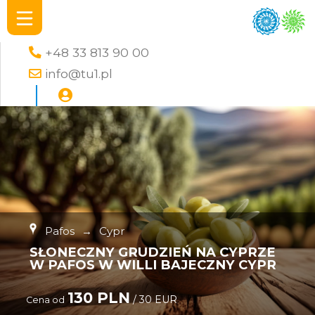
+48 33 813 90 00
info@tu1.pl
Pafos
→
Cypr
SŁONECZNY GRUDZIEŃ NA CYPRZE
W PAFOS W WILLI BAJECZNY CYPR
130 PLN
/ 30 EUR
Cena od