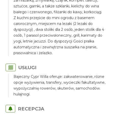
zamrażarką, zmywarkę, czajnik, komplet talerzy,
sztućce, garnki, a także szklanki, kielichy do wina
białego i czerwonego, filiżanki do kawy, korkociąg.
Z kuchni przejście do mini ogrodu z basenem
całorocznym, miejscem na leżaki (2 leżaki do
dyspozycji) , dwa stoliki dla 2 osób, jeden stolik dla 4
osób, 1 parasol przeciwsłoneczny, grill, karimaty do
yogi, letnie jacuzzi. Do dyspozycji Gości pralka
automatyczna i zewnętrzna suszarka na pranie,
prasowalnica i żelazko.
USŁUGI
Bajeczny Cypr Willa oferuje: zakwaterowanie, różne
opcje wyżywienia, transfery, wycieczki fakultatywne,
wypożyczalnię rowerów, skuterów, samochodów.
hulajnogi.
RECEPCJA