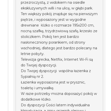
przezroczystą, z widokiem na osiedle
ekskluzywnych willi i na ulicę, w głębi park.
Ten większy pokój znajduje się na pierwszym
piętrze, i wyposażony jest w wygodne
drewniane łóżko o rozmiarze 195x200 cm,
nocną szafkę, trzydrzwiową szafę, krzesło ze
stoliczkiem. Pokój ten jest bardzo
nasłoneczniony porankiem, od strony
wschodniej, dlatego jest bardzo polecany na
letnie pobyty.
Telewizja grecka, Netflix, Internet Wi-Fi są
do Twojej dyspozycji.
Do Twojej dyspozycji wspólna łazienka z
Sypialnią nr 2.
Łazienka wyposażona jest w prysznic,
toaletę i umywalkę.
W razie potrzeby można doposażyć pokój w
dodatkowe łóżko.
Do dyspozycji Gości latem indywidualna
klimatyzacja, a zimą grzejnik olejowy i