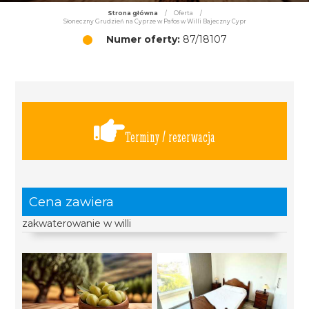
Strona główna
/
Oferta
/
Słoneczny Grudzień na Cyprze w Pafos w Willi Bajeczny Cypr
Numer oferty:
87/18107
Terminy / rezerwacja
Cena zawiera
zakwaterowanie w willi