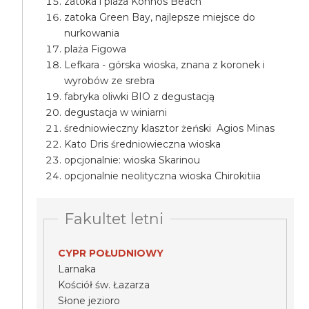
zatoka i plaża Konnos Beach
zatoka Green Bay, najlepsze miejsce do
nurkowania
plaża Figowa
Lefkara - górska wioska, znana z koronek i
wyrobów ze srebra
fabryka oliwki BIO z degustacją
degustacja w winiarni
średniowieczny klasztor żeński Agios Minas
Kato Dris średniowieczna wioska
opcjonalnie: wioska Skarinou
opcjonalnie neolityczna wioska Chirokitiia
Fakultet letni
CYPR POŁUDNIOWY
Larnaka
Kościół św. Łazarza
Słone jezioro