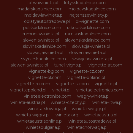
lotwawinieta.pl
lotysskadalnice.com
madarskadalnice.com
moldavskadalnice.com
moldawiawinieta.pl
najtanszewiniety.pl
oplatyautostradowe.pl
pl-vignette.com
polskadalnice.com
rakouskadalnice.com
rumuniawinieta.pl
rumunskadalnice.com
sloveniawinieta.pl
slovenskadalnice.com
slovinskadalnice.com
slowacja-winieta.pl
slowacjawinieta.pl
sloweniawinieta.pl
svycarskadalnice.com
szwajcariawinieta.pl
słoweniawinieta.pl
tunellivigno.pl
vignette-at.com
vignette-bg.com
vignette-cz.com
vignette-pl.com
vignette-poland.pl
vignette-ro.com
vignette-si.com
vignette.pl
vignettepoland.pl
vinetki.pl
vinietaelectronica.com
vinieteelectronice.com
wegrywinieta.pl
winieta-austria.pl
winieta-czechy.pl
winieta-litwa.pl
winieta-słowacja.pl
winieta-wegry.pl
winieta-węgry.pl
winieta.org
winietaaustria.pl
winietaaustriaonline.pl
winietaautostradowa.pl
winietabulgaria.pl
winietachorwacja.pl