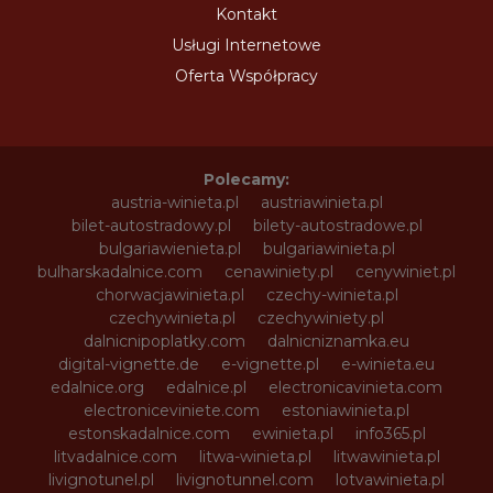
Kontakt
Usługi Internetowe
Oferta Współpracy
Polecamy:
austria-winieta.pl
austriawinieta.pl
bilet-autostradowy.pl
bilety-autostradowe.pl
bulgariawienieta.pl
bulgariawinieta.pl
bulharskadalnice.com
cenawiniety.pl
cenywiniet.pl
chorwacjawinieta.pl
czechy-winieta.pl
czechywinieta.pl
czechywiniety.pl
dalnicnipoplatky.com
dalnicniznamka.eu
digital-vignette.de
e-vignette.pl
e-winieta.eu
edalnice.org
edalnice.pl
electronicavinieta.com
electroniceviniete.com
estoniawinieta.pl
estonskadalnice.com
ewinieta.pl
info365.pl
litvadalnice.com
litwa-winieta.pl
litwawinieta.pl
livignotunel.pl
livignotunnel.com
lotvawinieta.pl