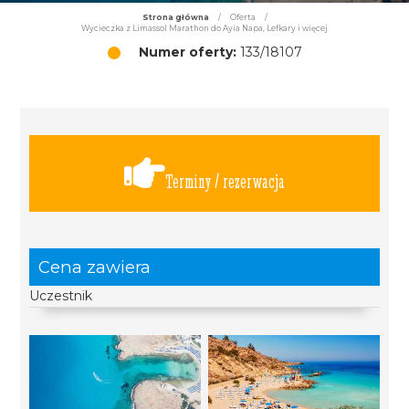
Strona główna
/
Oferta
/
Wycieczka z Limassol Marathon do Ayia Napa, Lefkary i więcej
Numer oferty:
133/18107
Terminy / rezerwacja
Cena zawiera
Uczestnik