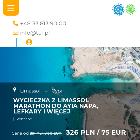
+48 33 813 90 00
info@tu1.pl
Limassol
→
Cypr
WYCIECZKA Z LIMASSOL
MARATHON DO AYIA NAPA,
LEFKARY I WIĘCEJ
Polecane
326 PLN / 75 EUR
Cena od
391 PLN / 90 EUR