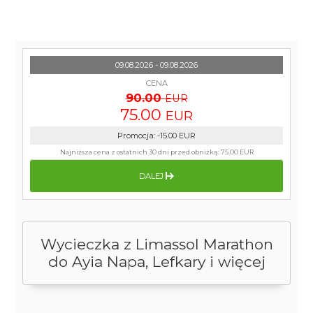
09.08.2026 - 09.08.2026
CENA
90.00
EUR
75.00
EUR
Promocja
:
-15.00
EUR
Najniższa cena z ostatnich 30 dni przed obniżką:
75.00 EUR
DALEJ
Wycieczka z Limassol Marathon
do Ayia Napa, Lefkary i więcej