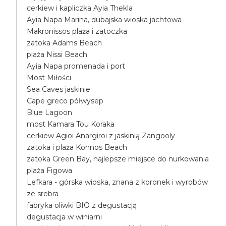
cerkiew i kapliczka Ayia Thekla
Ayia Napa Marina, dubajska wioska jachtowa
Makronissos plaża i zatoczka
zatoka Adams Beach
plaża Nissi Beach
Ayia Napa promenada i port
Most Miłości
Sea Caves jaskinie
Cape greco półwysep
Blue Lagoon
most Kamara Tou Koraka
cerkiew Agioi Anargiroi z jaskinią Zangooly
zatoka i plaża Konnos Beach
zatoka Green Bay, najlepsze miejsce do nurkowania
plaża Figowa
Lefkara - górska wioska, znana z koronek i wyrobów
ze srebra
fabryka oliwki BIO z degustacją
degustacja w winiarni