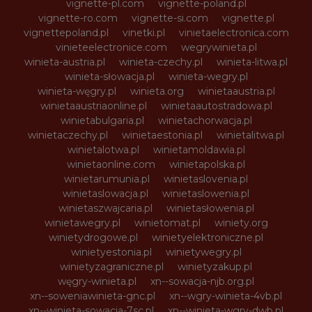
vignette-pl.com
vignette-poland.pl
vignette-ro.com
vignette-si.com
vignette.pl
vignettepoland.pl
vinetki.pl
vinietaelectronica.com
vinieteelectronice.com
wegrywinieta.pl
winieta-austria.pl
winieta-czechy.pl
winieta-litwa.pl
winieta-słowacja.pl
winieta-wegry.pl
winieta-węgry.pl
winieta.org
winietaaustria.pl
winietaaustriaonline.pl
winietaautostradowa.pl
winietabulgaria.pl
winietachorwacja.pl
winietaczechy.pl
winietaestonia.pl
winietalitwa.pl
winietalotwa.pl
winietamoldawia.pl
winietaonline.com
winietapolska.pl
winietarumunia.pl
winietaslovenia.pl
winietaslowacja.pl
winietaslowenia.pl
winietaszwajcaria.pl
winietasłowenia.pl
winietawegry.pl
winietomat.pl
winiety.org
winietydrogowe.pl
winietyelektroniczne.pl
winietyestonia.pl
winietywegry.pl
winietyzagraniczne.pl
winietyzakup.pl
węgry-winieta.pl
xn--sowacja-njb.org.pl
xn--soweniawinieta-gnc.pl
xn--wgry-winieta-4vb.pl
xn--winieta-sowacja-7sc.pl
xn--winieta-wgry-dwb.pl