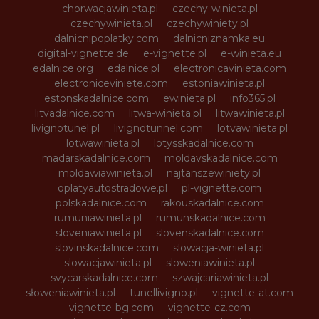
chorwacjawinieta.pl
czechy-winieta.pl
czechywinieta.pl
czechywiniety.pl
dalnicnipoplatky.com
dalnicniznamka.eu
digital-vignette.de
e-vignette.pl
e-winieta.eu
edalnice.org
edalnice.pl
electronicavinieta.com
electroniceviniete.com
estoniawinieta.pl
estonskadalnice.com
ewinieta.pl
info365.pl
litvadalnice.com
litwa-winieta.pl
litwawinieta.pl
livignotunel.pl
livignotunnel.com
lotvawinieta.pl
lotwawinieta.pl
lotysskadalnice.com
madarskadalnice.com
moldavskadalnice.com
moldawiawinieta.pl
najtanszewiniety.pl
oplatyautostradowe.pl
pl-vignette.com
polskadalnice.com
rakouskadalnice.com
rumuniawinieta.pl
rumunskadalnice.com
sloveniawinieta.pl
slovenskadalnice.com
slovinskadalnice.com
slowacja-winieta.pl
slowacjawinieta.pl
sloweniawinieta.pl
svycarskadalnice.com
szwajcariawinieta.pl
słoweniawinieta.pl
tunellivigno.pl
vignette-at.com
vignette-bg.com
vignette-cz.com