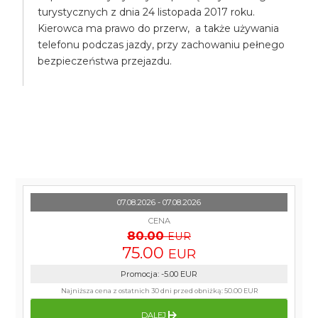
turystycznych z dnia 24 listopada 2017 roku.
Kierowca ma prawo do przerw, a także używania
telefonu podczas jazdy, przy zachowaniu pełnego
bezpieczeństwa przejazdu.
07.08.2026 - 07.08.2026
CENA
80.00
EUR
75.00
EUR
Promocja
:
-5.00
EUR
Najniższa cena z ostatnich 30 dni przed obniżką:
50.00 EUR
DALEJ