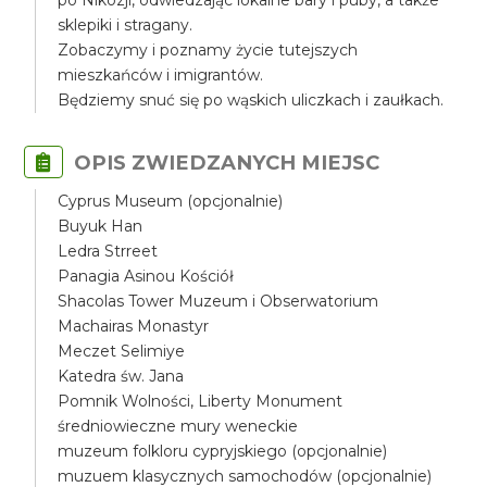
po Nikozji, odwiedzając lokalne bary i puby, a także
sklepiki i stragany.
Zobaczymy i poznamy życie tutejszych
mieszkańców i imigrantów.
Będziemy snuć się po wąskich uliczkach i zaułkach.
OPIS ZWIEDZANYCH MIEJSC
Cyprus Museum (opcjonalnie)
Buyuk Han
Ledra Strreet
Panagia Asinou Kościół
Shacolas Tower Muzeum i Obserwatorium
Machairas Monastyr
Meczet Selimiye
Katedra św. Jana
Pomnik Wolności, Liberty Monument
średniowieczne mury weneckie
muzeum folkloru cypryjskiego (opcjonalnie)
muzuem klasycznych samochodów (opcjonalnie)