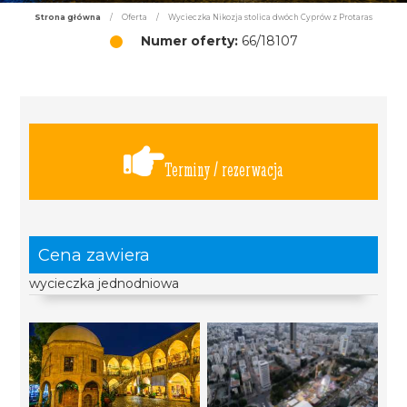
Strona główna
/
Oferta
/
Wycieczka Nikozja stolica dwóch Cyprów z Protaras
Numer oferty:
66/18107
Terminy / rezerwacja
Cena zawiera
wycieczka jednodniowa