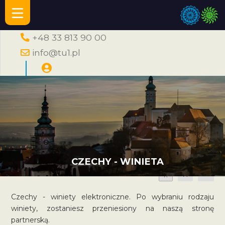
+48 33 813 90 00
info@tu1.pl
CZECHY - WINIETA
A
A
A
Czechy - winiety elektroniczne. Po wybraniu rodzaju
winiety, zostaniesz przeniesiony na naszą stronę
partnerską.