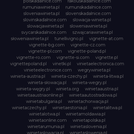
polskadalnice.com
rakouskadalnice.com
rumuniawinieta.pl
rumunskadalnice.com
sloveniawinieta.pl
slovenskadalnice.com
slovinskadalnice.com
slowacja-winieta.pl
slowacjawinieta.pl
sloweniawinieta.pl
svycarskadalnice.com
szwajcariawinieta.pl
słoweniawinieta.pl
tunellivigno.pl
vignette-at.com
vignette-bg.com
vignette-cz.com
vignette-pl.com
vignette-poland.pl
vignette-ro.com
vignette-si.com
vignette.pl
vignettepoland.pl
vinetki.pl
vinietaelectronica.com
vinieteelectronice.com
wegrywinieta.pl
winieta-austria.pl
winieta-czechy.pl
winieta-litwa.pl
winieta-słowacja.pl
winieta-wegry.pl
winieta-węgry.pl
winieta.org
winietaaustria.pl
winietaaustriaonline.pl
winietaautostradowa.pl
winietabulgaria.pl
winietachorwacja.pl
winietaczechy.pl
winietaestonia.pl
winietalitwa.pl
winietalotwa.pl
winietamoldawia.pl
winietaonline.com
winietapolska.pl
winietarumunia.pl
winietaslovenia.pl
winietaslowacja.pl
winietaslowenia.pl