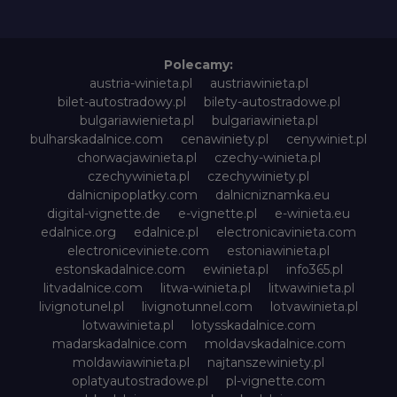
Polecamy:
austria-winieta.pl
austriawinieta.pl
bilet-autostradowy.pl
bilety-autostradowe.pl
bulgariawienieta.pl
bulgariawinieta.pl
bulharskadalnice.com
cenawiniety.pl
cenywiniet.pl
chorwacjawinieta.pl
czechy-winieta.pl
czechywinieta.pl
czechywiniety.pl
dalnicnipoplatky.com
dalnicniznamka.eu
digital-vignette.de
e-vignette.pl
e-winieta.eu
edalnice.org
edalnice.pl
electronicavinieta.com
electroniceviniete.com
estoniawinieta.pl
estonskadalnice.com
ewinieta.pl
info365.pl
litvadalnice.com
litwa-winieta.pl
litwawinieta.pl
livignotunel.pl
livignotunnel.com
lotvawinieta.pl
lotwawinieta.pl
lotysskadalnice.com
madarskadalnice.com
moldavskadalnice.com
moldawiawinieta.pl
najtanszewiniety.pl
oplatyautostradowe.pl
pl-vignette.com