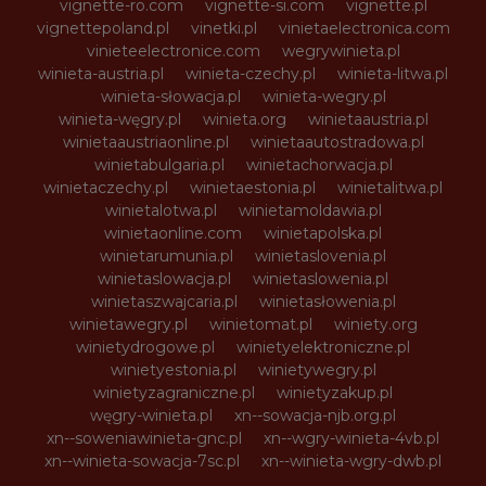
vignette-ro.com
vignette-si.com
vignette.pl
vignettepoland.pl
vinetki.pl
vinietaelectronica.com
vinieteelectronice.com
wegrywinieta.pl
winieta-austria.pl
winieta-czechy.pl
winieta-litwa.pl
winieta-słowacja.pl
winieta-wegry.pl
winieta-węgry.pl
winieta.org
winietaaustria.pl
winietaaustriaonline.pl
winietaautostradowa.pl
winietabulgaria.pl
winietachorwacja.pl
winietaczechy.pl
winietaestonia.pl
winietalitwa.pl
winietalotwa.pl
winietamoldawia.pl
winietaonline.com
winietapolska.pl
winietarumunia.pl
winietaslovenia.pl
winietaslowacja.pl
winietaslowenia.pl
winietaszwajcaria.pl
winietasłowenia.pl
winietawegry.pl
winietomat.pl
winiety.org
winietydrogowe.pl
winietyelektroniczne.pl
winietyestonia.pl
winietywegry.pl
winietyzagraniczne.pl
winietyzakup.pl
węgry-winieta.pl
xn--sowacja-njb.org.pl
xn--soweniawinieta-gnc.pl
xn--wgry-winieta-4vb.pl
xn--winieta-sowacja-7sc.pl
xn--winieta-wgry-dwb.pl