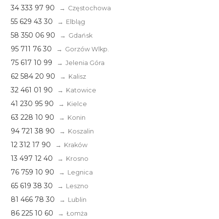
34 333 97 90
Częstochowa
55 629 43 30
Elbląg
58 350 06 90
Gdańsk
95 711 76 30
Gorzów Wlkp.
75 617 10 99
Jelenia Góra
62 584 20 90
Kalisz
32 461 01 90
Katowice
41 230 95 90
Kielce
63 228 10 90
Konin
94 721 38 90
Koszalin
12 312 17 90
Kraków
13 497 12 40
Krosno
76 759 10 90
Legnica
65 619 38 30
Leszno
81 466 78 30
Lublin
86 225 10 60
Łomża