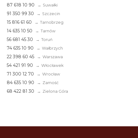
87 618 10 90
Suwałki
91 350 99 30
Szczecin
15 816 61 60
Tarnobrzeg
14 635 10 50
Tarnów
56 681 45 30
Toruń
74 635 10 90
Wałbrzych
22 398 60 45
Warszawa
54 421 91 90
Włocławek
71 300 12 70
Wrocław
84 635 10 90
Zamość
68 422 81 30
Zielona Góra