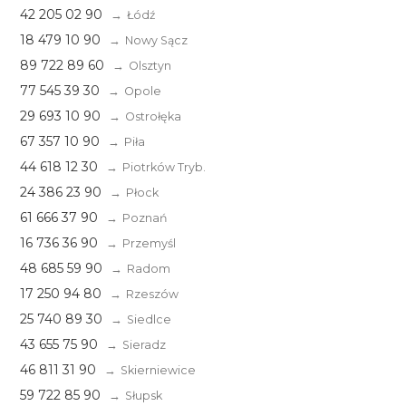
42 205 02 90
Łódź
18 479 10 90
Nowy Sącz
89 722 89 60
Olsztyn
77 545 39 30
Opole
29 693 10 90
Ostrołęka
67 357 10 90
Piła
44 618 12 30
Piotrków Tryb.
24 386 23 90
Płock
61 666 37 90
Poznań
16 736 36 90
Przemyśl
48 685 59 90
Radom
17 250 94 80
Rzeszów
25 740 89 30
Siedlce
43 655 75 90
Sieradz
46 811 31 90
Skierniewice
59 722 85 90
Słupsk