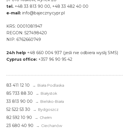
tel.
+48 33 813 90 00, +48 33 482 40 00
e-mail:
info@bajecznycypr.pl
KRS: 0001081947
REGON: 527498420
NIP: 6762660749
24h help
+48 660 004 937 (jeśli nie odbiera wyślij SMS)
Cyprus office:
+357 96 90 95 42
83 411 12 10
Biała Podlaska
85 733 88 30
Białystok
33 813 90 00
Bielsko-Biała
52 522 53 30
Bydgoszcz
82 592 10 90
Chełm
23 680 40 90
Ciechanów