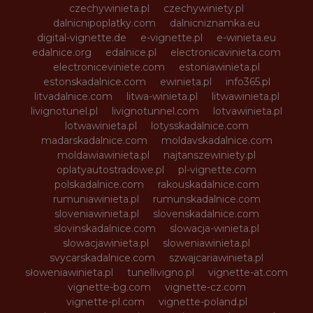
czechywinieta.pl
czechywiniety.pl
dalnicnipoplatky.com
dalnicniznamka.eu
digital-vignette.de
e-vignette.pl
e-winieta.eu
edalnice.org
edalnice.pl
electronicavinieta.com
electroniceviniete.com
estoniawinieta.pl
estonskadalnice.com
ewinieta.pl
info365.pl
litvadalnice.com
litwa-winieta.pl
litwawinieta.pl
livignotunel.pl
livignotunnel.com
lotvawinieta.pl
lotwawinieta.pl
lotysskadalnice.com
madarskadalnice.com
moldavskadalnice.com
moldawiawinieta.pl
najtanszewiniety.pl
oplatyautostradowe.pl
pl-vignette.com
polskadalnice.com
rakouskadalnice.com
rumuniawinieta.pl
rumunskadalnice.com
sloveniawinieta.pl
slovenskadalnice.com
slovinskadalnice.com
slowacja-winieta.pl
slowacjawinieta.pl
sloweniawinieta.pl
svycarskadalnice.com
szwajcariawinieta.pl
słoweniawinieta.pl
tunellivigno.pl
vignette-at.com
vignette-bg.com
vignette-cz.com
vignette-pl.com
vignette-poland.pl