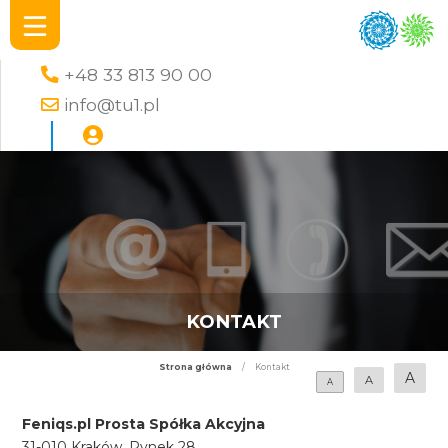
+48 33 813 90 00
info@tu1.pl
KONTAKT
Strona główna
/
Kontakt
A
A
A
Feniqs.pl Prosta Spółka Akcyjna
31-010 Kraków, Rynek 28