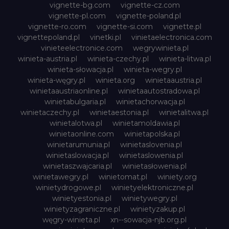
vignette-bg.com
vignette-cz.com
vignette-pl.com
vignette-poland.pl
vignette-ro.com
vignette-si.com
vignette.pl
vignettepoland.pl
vinetki.pl
vinietaelectronica.com
vinieteelectronice.com
wegrywinieta.pl
winieta-austria.pl
winieta-czechy.pl
winieta-litwa.pl
winieta-słowacja.pl
winieta-wegry.pl
winieta-węgry.pl
winieta.org
winietaaustria.pl
winietaaustriaonline.pl
winietaautostradowa.pl
winietabulgaria.pl
winietachorwacja.pl
winietaczechy.pl
winietaestonia.pl
winietalitwa.pl
winietalotwa.pl
winietamoldawia.pl
winietaonline.com
winietapolska.pl
winietarumunia.pl
winietaslovenia.pl
winietaslowacja.pl
winietaslowenia.pl
winietaszwajcaria.pl
winietasłowenia.pl
winietawegry.pl
winietomat.pl
winiety.org
winietydrogowe.pl
winietyelektroniczne.pl
winietyestonia.pl
winietywegry.pl
winietyzagraniczne.pl
winietyzakup.pl
węgry-winieta.pl
xn--sowacja-njb.org.pl