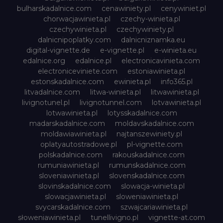
bulharskadalnice.com
cenawiniety.pl
cenywiniet.pl
chorwacjawinieta.pl
czechy-winieta.pl
czechywinieta.pl
czechywiniety.pl
dalnicnipoplatky.com
dalnicniznamka.eu
digital-vignette.de
e-vignette.pl
e-winieta.eu
edalnice.org
edalnice.pl
electronicavinieta.com
electroniceviniete.com
estoniawinieta.pl
estonskadalnice.com
ewinieta.pl
info365.pl
litvadalnice.com
litwa-winieta.pl
litwawinieta.pl
livignotunel.pl
livignotunnel.com
lotvawinieta.pl
lotwawinieta.pl
lotysskadalnice.com
madarskadalnice.com
moldavskadalnice.com
moldawiawinieta.pl
najtanszewiniety.pl
oplatyautostradowe.pl
pl-vignette.com
polskadalnice.com
rakouskadalnice.com
rumuniawinieta.pl
rumunskadalnice.com
sloveniawinieta.pl
slovenskadalnice.com
slovinskadalnice.com
slowacja-winieta.pl
slowacjawinieta.pl
sloweniawinieta.pl
svycarskadalnice.com
szwajcariawinieta.pl
słoweniawinieta.pl
tunellivigno.pl
vignette-at.com