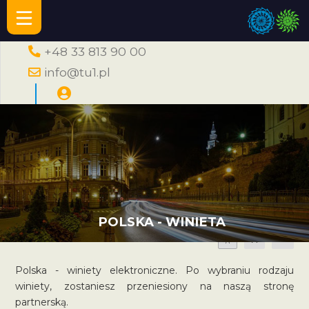
+48 33 813 90 00
info@tu1.pl
POLSKA - WINIETA
A
A
A
Polska - winiety elektroniczne. Po wybraniu rodzaju
winiety, zostaniesz przeniesiony na naszą stronę
partnerską.