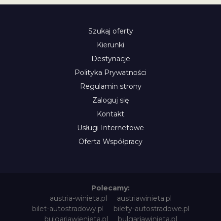
Szukaj oferty
Kierunki
Destynacje
Polityka Prywatności
Regulamin strony
Zaloguj się
Kontakt
Usługi Internetowe
Oferta Współpracy
Polecamy:
austria-winieta.pl
austriawinieta.pl
bilet-autostradowy.pl
bilety-autostradowe.pl
bulgariawienieta.pl
bulgariawinieta.pl