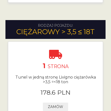
RODZAJ POJAZDU:
CIĘŻAROWY > 3,5 ≤ 18T
1
STRONA
Tunel w jedną stronę Livigno ciężarówka
>3,5 =<18 ton
178.6 PLN
ZAMÓW