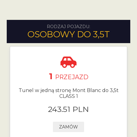
RODZAJ POJAZDU:
OSOBOWY DO 3,5T
1
PRZEJAZD
Tunel w jedną stronę Mont Blanc do 3,5t
CLASS 1
243.51 PLN
ZAMÓW