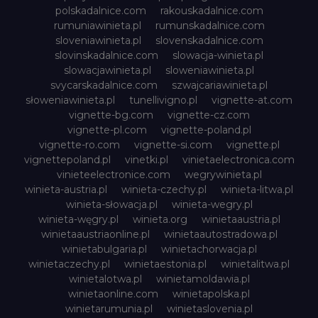
polskadalnice.com
rakouskadalnice.com
rumuniawinieta.pl
rumunskadalnice.com
sloveniawinieta.pl
slovenskadalnice.com
slovinskadalnice.com
slowacja-winieta.pl
slowacjawinieta.pl
sloweniawinieta.pl
svycarskadalnice.com
szwajcariawinieta.pl
słoweniawinieta.pl
tunellivigno.pl
vignette-at.com
vignette-bg.com
vignette-cz.com
vignette-pl.com
vignette-poland.pl
vignette-ro.com
vignette-si.com
vignette.pl
vignettepoland.pl
vinetki.pl
vinietaelectronica.com
vinieteelectronice.com
wegrywinieta.pl
winieta-austria.pl
winieta-czechy.pl
winieta-litwa.pl
winieta-słowacja.pl
winieta-wegry.pl
winieta-węgry.pl
winieta.org
winietaaustria.pl
winietaaustriaonline.pl
winietaautostradowa.pl
winietabulgaria.pl
winietachorwacja.pl
winietaczechy.pl
winietaestonia.pl
winietalitwa.pl
winietalotwa.pl
winietamoldawia.pl
winietaonline.com
winietapolska.pl
winietarumunia.pl
winietaslovenia.pl