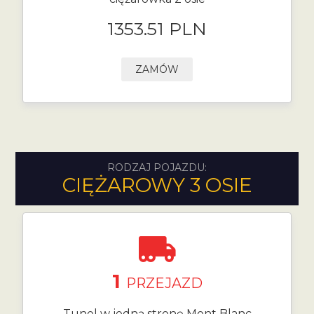
1353.51 PLN
ZAMÓW
RODZAJ POJAZDU:
CIĘŻAROWY 3 OSIE
1
PRZEJAZD
Tunel w jedną stronę Mont Blanc