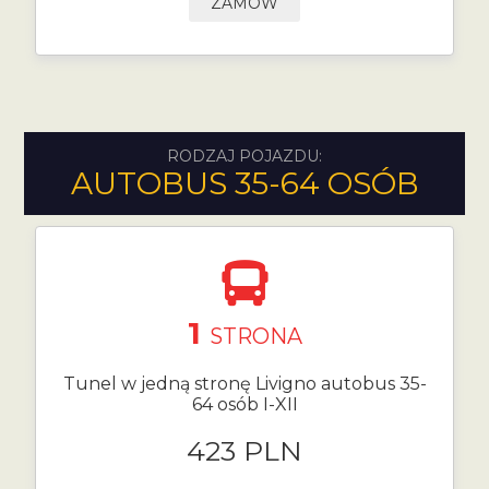
ZAMÓW
RODZAJ POJAZDU:
AUTOBUS 35-64 OSÓB
1
STRONA
Tunel w jedną stronę Livigno autobus 35-
64 osób I-XII
423 PLN