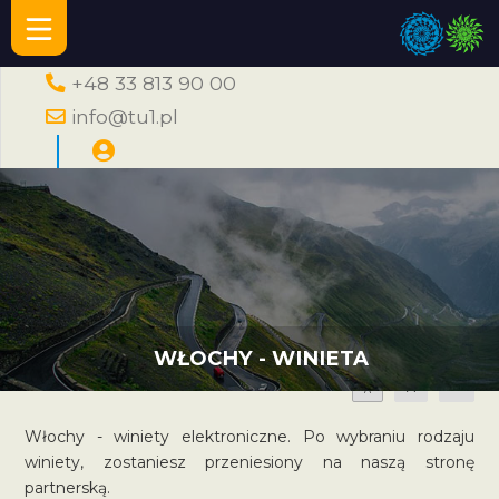
+48 33 813 90 00
info@tu1.pl
WŁOCHY - WINIETA
A
A
A
Włochy - winiety elektroniczne. Po wybraniu rodzaju
winiety, zostaniesz przeniesiony na naszą stronę
partnerską.