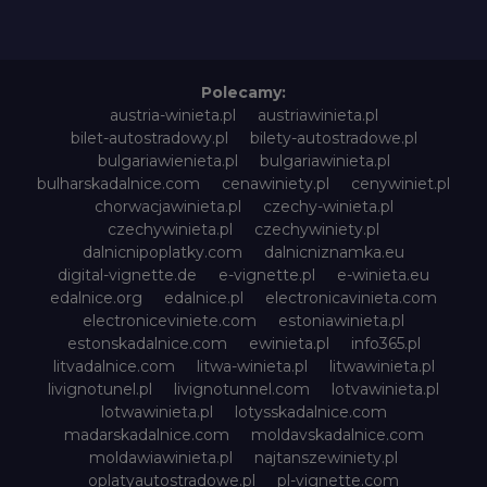
Polecamy:
austria-winieta.pl
austriawinieta.pl
bilet-autostradowy.pl
bilety-autostradowe.pl
bulgariawienieta.pl
bulgariawinieta.pl
bulharskadalnice.com
cenawiniety.pl
cenywiniet.pl
chorwacjawinieta.pl
czechy-winieta.pl
czechywinieta.pl
czechywiniety.pl
dalnicnipoplatky.com
dalnicniznamka.eu
digital-vignette.de
e-vignette.pl
e-winieta.eu
edalnice.org
edalnice.pl
electronicavinieta.com
electroniceviniete.com
estoniawinieta.pl
estonskadalnice.com
ewinieta.pl
info365.pl
litvadalnice.com
litwa-winieta.pl
litwawinieta.pl
livignotunel.pl
livignotunnel.com
lotvawinieta.pl
lotwawinieta.pl
lotysskadalnice.com
madarskadalnice.com
moldavskadalnice.com
moldawiawinieta.pl
najtanszewiniety.pl
oplatyautostradowe.pl
pl-vignette.com